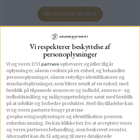
Bliv Premium-medlem
Fra 24,92 kr/md · Opsig når som helst
Vi respekterer beskyttelse af
personoplysninger
Gourministeriet som app
Vi og vores 1733
partnere
opbevarer og/eller tilgår
Alt det du elsker ved Gourministeriet — uden
oplysninger, såsom cookies på en enhed, og behandler
reklamer, hurtigere og altid ved hånden.
personoplysninger, såsom entydige identifikatorer og
standardoplysninger, som bliver sendt af en enhed, med
henblik på tilpassede annoncer og indhold, annonce- og
Annoncefri
Alle opskrifter
indholdsmåling og målgruppeindsigter samt med henblik
på at udvikle og forbedre produkter.
Med din tilladelse kan
Ugens madplan
Smart indkøbsliste
vi og vores partnere bruge præcise
geoplaceringsoplysninger og identifikation gennem
Gem favoritter
Hurtig søgning
enhedsscanning. Du kan klikke her for at acceptere vores
og vores partneres behandling, som beskrevet ovenfor.
Alternativt kan du få adgang til mere detaljerede
Åbn appen