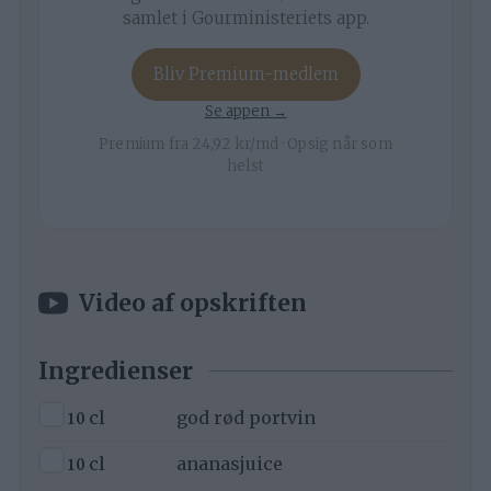
samlet i Gourministeriets app.
Bliv Premium-medlem
Se appen →
Premium fra 24,92 kr/md · Opsig når som
helst
Video af opskriften
Ingredienser
▢
10
cl
god rød portvin
▢
10
cl
ananasjuice