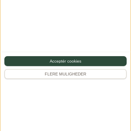
Skriv en kommentar
Din e-mailadresse vil ikke blive publiceret.
Krævede felter er
markeret med
*
Bedøm opskriften - jeg håber den smagte godt :)
Acceptér cookies
Kommentar
FLERE MULIGHEDER
Navn