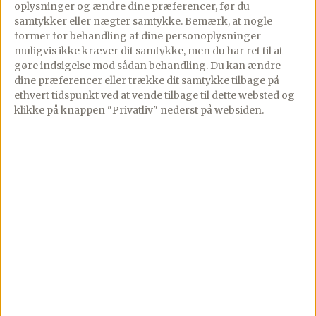
oplysninger og ændre dine præferencer, før du
samtykker eller nægter samtykke. Bemærk, at nogle
Premium fra 24,92 kr/md · Opsig når som helst
former for behandling af dine personoplysninger
Virker på iPhone, iPad og Android
muligvis ikke kræver dit samtykke, men du har ret til at
gøre indsigelse mod sådan behandling.
Du kan ændre
Se Premium funktioner →
dine præferencer eller trække dit samtykke tilbage på
ethvert tidspunkt ved at vende tilbage til dette websted og
klikke på knappen "Privatliv" nederst på websiden.