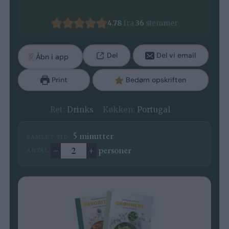
4.78
fra
36
stemmer
Del
Del vi email
Åbn i app
Print
Bedøm opskriften
Ret:
Drinks
Køkken:
Portugal
minutter
5
minutter
SAMLET TID:
–
+
personer
ANTAL:
Ændre antal