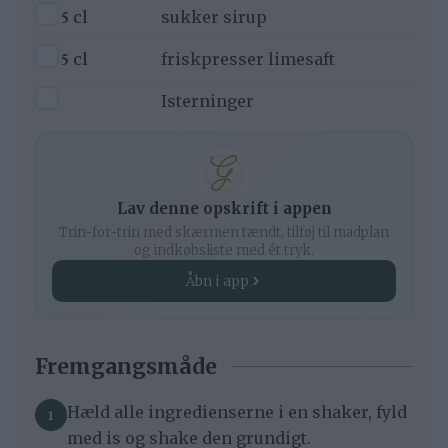
▢
5
cl
sukker sirup
▢
5
cl
friskpresser limesaft
▢
Isterninger
Lav denne opskrift i appen
Trin-for-trin med skærmen tændt, tilføj til madplan
og indkøbsliste med ét tryk.
Åbn i app
Fremgangsmåde
Hæld alle ingredienserne i en shaker, fyld
med is og shake den grundigt.