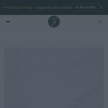
✕
Premium
— ingen reklamer & app
BLIV MEDLEM