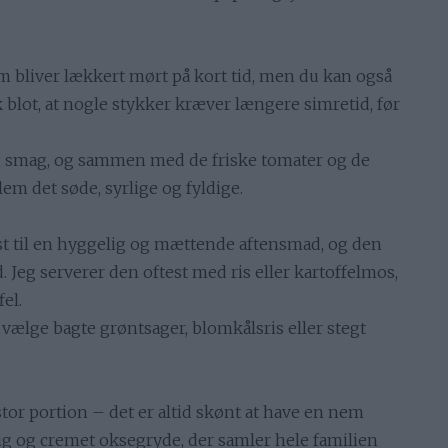
m bliver lækkert mørt på kort tid, men du kan også
lot, at nogle stykker kræver længere simretid, før
og smag, og sammen med de friske tomater og de
lem det søde, syrlige og fyldige.
yst til en hyggelig og mættende aftensmad, og den
 Jeg serverer den oftest med ris eller kartoffelmos,
el.
du vælge bagte grøntsager, blomkålsris eller stegt
stor portion – det er altid skønt at have en nem
dig og cremet oksegryde, der samler hele familien