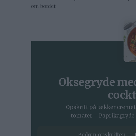
om bordet.
Oksegryde med
cockt
Opskrift på lækker cremet
tomater – Paprikagryde 
Bedøm opskriften — J