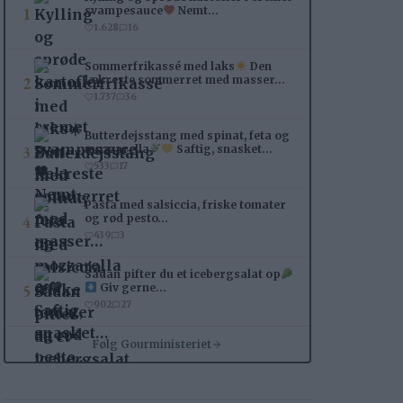
1
svampesauce
Nemt…
1.628
16
Sommerfrikassé med laks
Den
2
lækreste sommerret med masser…
1.737
36
Butterdejsstang med spinat, feta og
3
mozzarella
Saftig, snasket…
533
17
Pasta med salsiccia, friske tomater
4
og rød pesto…
439
3
Sådan pifter du et icebergsalat op
5
Giv gerne…
902
27
Følg Gourministeriet