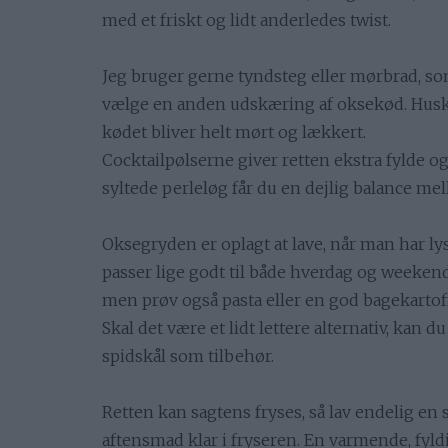
med et friskt og lidt anderledes twist.
Jeg bruger gerne tyndsteg eller mørbrad, so
vælge en anden udskæring af oksekød. Husk b
kødet bliver helt mørt og lækkert.
Cocktailpølserne giver retten ekstra fylde 
syltede perleløg får du en dejlig balance mel
Oksegryden er oplagt at lave, når man har l
passer lige godt til både hverdag og weekend.
men prøv også pasta eller en god bagekartoff
Skal det være et lidt lettere alternativ, kan 
spidskål som tilbehør.
Retten kan sagtens fryses, så lav endelig en 
aftensmad klar i fryseren. En varmende, fyl