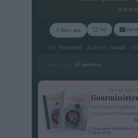
Del
Del vi
Åbn i app
Ret:
Hovedret
Køkken:
Dansk
Nø
minutter
45
minutter
SAMLET TID:
KAN DU LIDE 
Gourminister
To smukke kogebøger
inspiration til køkke
12
Inspiration til køkkenet
H
Spar 125 kr