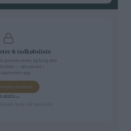
noter & indkøbsliste
iv private noter og brug den
bsliste — alt samlet i
nisteriets app.
remium-medlem
e appen →
kr/md · Opsig når som helst