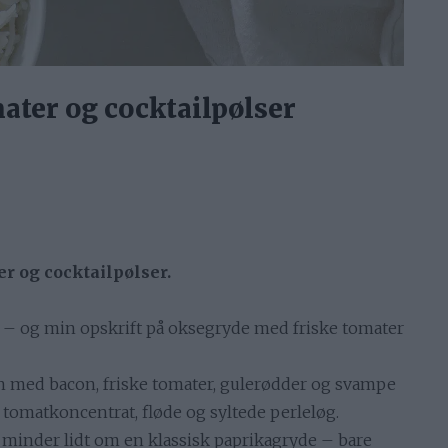
ater og cocktailpølser
r og cocktailpølser.
f – og min opskrift på oksegryde med friske tomater
n med bacon, friske tomater, gulerødder og svampe
, tomatkoncentrat, fløde og syltede perleløg.
r minder lidt om en klassisk paprikagryde – bare