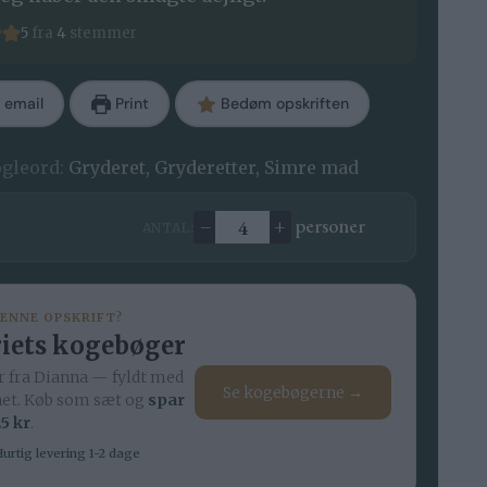
5
fra
4
stemmer
 email
Print
Bedøm opskriften
gleord:
Gryderet, Gryderetter, Simre mad
–
+
personer
ANTAL:
Ændre antal
DENNE OPSKRIFT?
iets kogebøger
 fra Dianna — fyldt med
Se kogebøgerne →
net. Køb som sæt og
spar
5 kr
.
urtig levering 1-2 dage