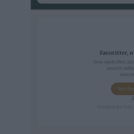
Favoritter, 
Gem opskrifter, skr
smarte indkø
Gourmi
Bliv P
S
Premium fra 24,92 