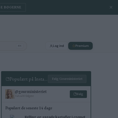
✕
SE BØGERNE
Log ind
Premium
⌘K
Populært på Instagram
Følg Gourministeriet
@gourministeriet
Følg
346.400 følgere
Populært de seneste 14 dage
Kylling og sprøde kartofler i cremet