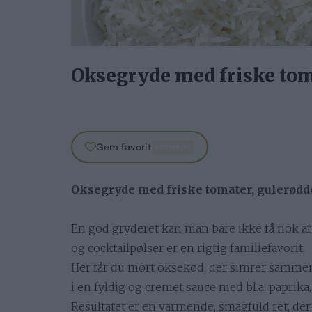
Oksegryde med friske tom
Gem favorit
PREMIUM
Oksegryde med friske tomater, gulerødde
En god gryderet kan man bare ikke få nok a
og cocktailpølser er en rigtig familiefavorit.
Her får du mørt oksekød, der simrer samme
i en fyldig og cremet sauce med bl.a. paprika
Resultatet er en varmende, smagfuld ret, de