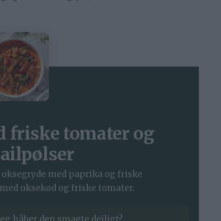
 friske tomater og
ailpølser
 oksegryde med paprika og friske
med oksekød og friske tomater.
eg håber den smagte dejligt?