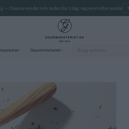
ng
— Dianna sender selv inden for 1 dag · signeret efter ønske
stauranter
Gourministeriet