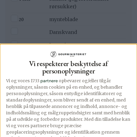
rørsukker)
▢
20
mynteblade
▢
Danskvand
▢
Isterninger
Vi respekterer beskyttelse af
personoplysninger
Lav denne opskrift i appen
Vi og vores 1733
partnere
opbevarer og/eller tilgår
Trin-for-trin med skærmen tændt, tilføj til madplan
oplysninger, såsom cookies på en enhed, og behandler
og indkøbsliste med ét tryk.
personoplysninger, såsom entydige identifikatorer og
Åbn i app
standardoplysninger, som bliver sendt af en enhed, med
henblik på tilpassede annoncer og indhold, annonce- og
indholdsmåling og målgruppeindsigter samt med henblik
på at udvikle og forbedre produkter.
Med din tilladelse kan
Fremgangsmåde
vi og vores partnere bruge præcise
geoplaceringsoplysninger og identifikation gennem