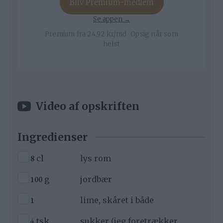
Bliv Premium-medlem
Se appen →
Premium fra 24,92 kr/md · Opsig når som
helst
Video af opskriften
Ingredienser
▢
8
cl
lys rom
▢
100
g
jordbær
▢
1
lime, skåret i både
▢
4
tsk
sukker (jeg foretrækker