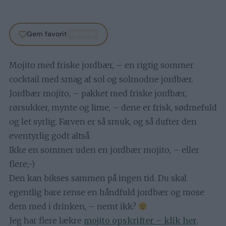
Gem favorit
PREMIUM
Mojito med friske jordbær, – en rigtig sommer
cocktail med smag af sol og solmodne jordbær.
Jordbær mojito, – pakket med friske jordbær,
rørsukker, mynte og lime, – dene er frisk, sødmefuld
og let syrlig. Farven er så smuk, og så dufter den
eventyrlig godt altså.
Ikke en sommer uden en jordbær mojito, – eller
flere;-)
Den kan bikses sammen på ingen tid. Du skal
egentlig bare rense en håndfuld jordbær og mose
dem med i drinken, – nemt ikk?
Jeg har flere lækre
mojito opskrifter – klik her
.