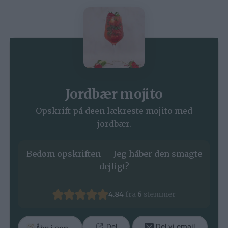
Jordbær mojito
Opskrift på deen lækreste mojito med
jordbær.
Bedøm opskriften — Jeg håber den smagte
dejligt?
4.84
fra
6
stemmer
Del
Del vi email
Åbn i app