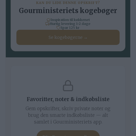
KAN DU LIDE DENNE OPSKRIFT?
Gourministeriets kogebøger
Inspiration til køkkenet
Hurtig levering 1-2 dage
Spar 125 kr
Se kogebøgerne →
Favoritter, noter & indkøbsliste
Gem opskrifter, skriv private noter og
brug den smarte indkøbsliste — alt
samlet i Gourministeriets app.