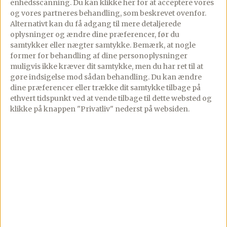
enhedsscanning. Du kan klikke her for at acceptere vores
Rens jordbærrene, – fjern stilkene og
og vores partneres behandling, som beskrevet ovenfor.
skær dem i kvarte.
Alternativt kan du få adgang til mere detaljerede
oplysninger og ændre dine præferencer, før du
samtykker eller nægter samtykke. Bemærk, at nogle
former for behandling af dine personoplysninger
Hæld limebåde, jordbær, sukker og rom i
muligvis ikke kræver dit samtykke, men du har ret til at
en shaker eller et glas, og mos det godt
gøre indsigelse mod sådan behandling.
Du kan ændre
sammen, – gerne med en muddler.
dine præferencer eller trække dit samtykke tilbage på
ethvert tidspunkt ved at vende tilbage til dette websted og
klikke på knappen "Privatliv" nederst på websiden.
Tilsæt myntebladene og stød/mas dem let
med så de frigiver deres olier, bare et par
gange med muddlerene, – undlad at mose
dem for meget.
Fyld 2 glas op med is, gerne knust is, – og
fordel blandingen i glassene.