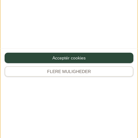
Butterdejsstang med spinat, feta og
1
mozzarella
Saftig, snasket…
548
17
Pasta med salsiccia, friske tomater og
2
rød pesto…
444
3
Sådan pifter du et icebergsalat op
3
Giv gerne…
Acceptér cookies
916
27
FLERE MULIGHEDER
Solero inspireret flødeis - helt uden
4
ismaskine
Med…
664
15
Sommermad
Butterdejstærte med
5
flødeost, røget laks og…
657
4
Følg Gourministeriet