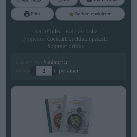
Print
Bedøm opskriften
Ret:
Drinks
Køkken:
Cuba
Nøgleord:
Cocktail, Cocktail opskrift,
Sommer drinks
minutter
5
minutter
SAMLET TID:
–
+
personer
ANTAL:
Ændre antal