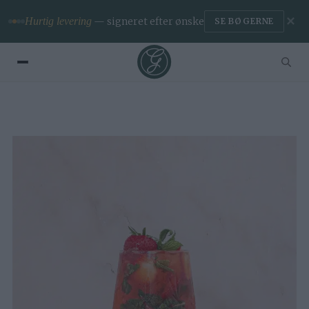
✕
Hurtig levering
— signeret efter ønske
SE BØGERNE