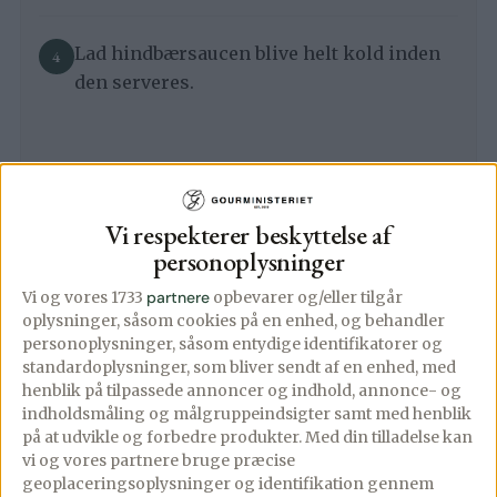
Lad hindbærsaucen blive helt kold inden
den serveres.
Grillet fersken med vaniljeis og
hindbærcoulis
Vi respekterer beskyttelse af
personoplysninger
Del fersknerne på midten og fjern
stenene.
Vi og vores 1733
partnere
opbevarer og/eller tilgår
oplysninger, såsom cookies på en enhed, og behandler
personoplysninger, såsom entydige identifikatorer og
standardoplysninger, som bliver sendt af en enhed, med
Pensl skærefladen med smeltet smør eller
henblik på tilpassede annoncer og indhold, annonce- og
smagsneutral olie, og grill dem ved god
indholdsmåling og målgruppeindsigter samt med henblik
høj varme i ca. 5-7 min. på skærefladen.
på at udvikle og forbedre produkter.
Med din tilladelse kan
vi og vores partnere bruge præcise
geoplaceringsoplysninger og identifikation gennem