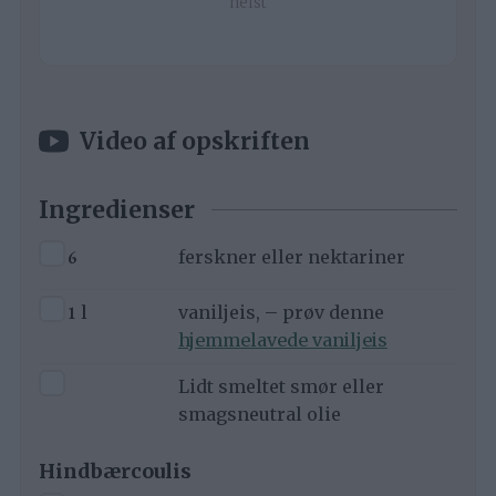
helst
Video af opskriften
Ingredienser
▢
6
ferskner eller nektariner
▢
1
l
vaniljeis, – prøv denne
hjemmelavede vaniljeis
▢
Lidt smeltet smør eller
smagsneutral olie
Hindbærcoulis