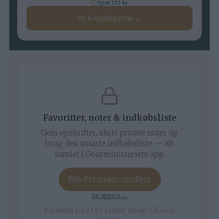
Spar 125 kr
Se kogebøgerne →
Favoritter, noter & indkøbsliste
Gem opskrifter, skriv private noter og
brug den smarte indkøbsliste — alt
samlet i Gourministeriets app.
Bliv Premium-medlem
Se appen →
Premium fra 24,92 kr/md · Opsig når som