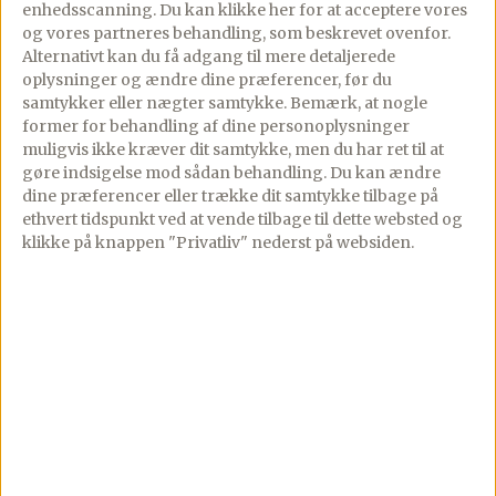
enhedsscanning. Du kan klikke her for at acceptere vores
Anret fersknerne i små dessertglas, på en
og vores partneres behandling, som beskrevet ovenfor.
tallerken eller lignende, top med kugler af
Alternativt kan du få adgang til mere detaljerede
vaniljeis og hindbærcoulis.
oplysninger og ændre dine præferencer, før du
samtykker eller nægter samtykke. Bemærk, at nogle
former for behandling af dine personoplysninger
muligvis ikke kræver dit samtykke, men du har ret til at
Næringsindhold
gøre indsigelse mod sådan behandling.
Du kan ændre
PREMIUM
dine præferencer eller trække dit samtykke tilbage på
ethvert tidspunkt ved at vende tilbage til dette websted og
klikke på knappen "Privatliv" nederst på websiden.
Næringsindhold er for Premium
Se kalorier, protein, fedt, kulhydrater og mere
pr. servering.
Bliv Premium-medlem
Fra 24,92 kr/md · Opsig når som helst