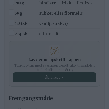
▢
200
g
hindbær, – friske eller frost
▢
50
g
sukker eller flormelis
▢
1/2
tsk
vaniljesukker)
▢
2
spsk
citronsaft
Lav denne opskrift i appen
Trin-for-trin med skærmen tændt, tilføj til madplan
og indkøbsliste med ét tryk.
Åbn i app
Fremgangsmåde