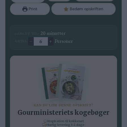
Print
Bedøm opskriften
minutter
20
minutter
SAMLET TID:
–
+
Personer
ANTAL:
Ændre antal
KAN DU LIDE DENNE OPSKRIFT?
Gourministeriets kogebøger
Inspiration til køkkenet
Hurtig levering 1-2 dage