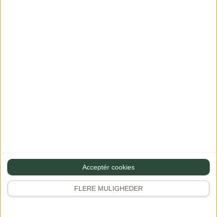
Dbh Dianna
Skriv en kommentar
Din e-mailadresse vil ikke blive publiceret.
Krævede felter er
markeret med
*
Acceptér cookies
Bedøm opskriften - jeg håber den smagte godt :)
FLERE MULIGHEDER