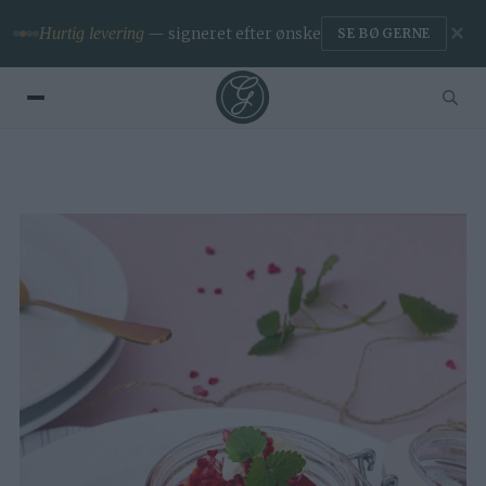
✕
Premium
— ingen reklamer & app
BLIV MEDLEM