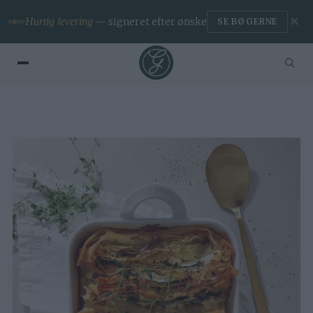
✕
Hurtig levering
— signeret efter ønske
SE BØGERNE