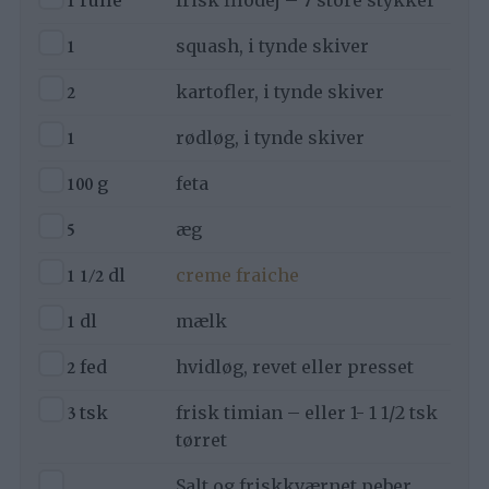
1
▢
1
squash, i tynde skiver
▢
2
kartofler, i tynde skiver
▢
1
rødløg, i tynde skiver
▢
100
g
feta
▢
5
æg
▢
1 1/2
dl
creme fraiche
▢
1
dl
mælk
▢
2
fed
hvidløg, revet eller presset
▢
3
tsk
frisk timian – eller 1- 1 1/2 tsk
tørret
▢
Salt og friskkværnet peber