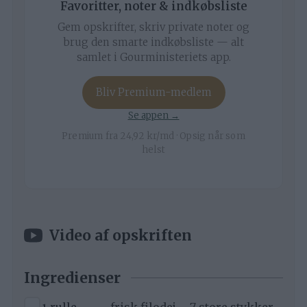
Favoritter, noter & indkøbsliste
Gem opskrifter, skriv private noter og
brug den smarte indkøbsliste — alt
samlet i Gourministeriets app.
Bliv Premium-medlem
Se appen →
Premium fra 24,92 kr/md · Opsig når som
helst
Video af opskriften
Ingredienser
▢
rulle
frisk filodej – 7 store stykker