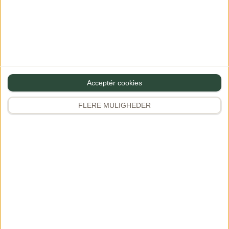
Din e-mailadresse vil ikke blive publiceret.
Krævede felter er
markeret med
*
Bedøm opskriften - jeg håber den smagte godt :)
Acceptér cookies
Kommentar
FLERE MULIGHEDER
Navn