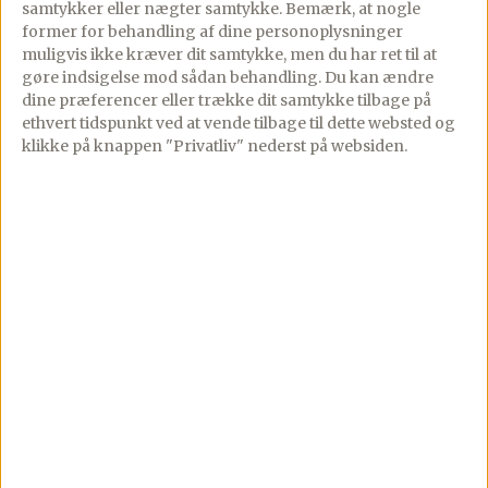
samtykker eller nægter samtykke. Bemærk, at nogle
former for behandling af dine personoplysninger
muligvis ikke kræver dit samtykke, men du har ret til at
Lad den hvile 5-10 minutter inden den
gøre indsigelse mod sådan behandling.
Du kan ændre
serveres.
dine præferencer eller trække dit samtykke tilbage på
ethvert tidspunkt ved at vende tilbage til dette websted og
klikke på knappen "Privatliv" nederst på websiden.
Næringsindhold
PREMIUM
Næringsindhold er for Premium
Se kalorier, protein, fedt, kulhydrater og mere
pr. servering.
Bliv Premium-medlem
Fra 24,92 kr/md · Opsig når som helst