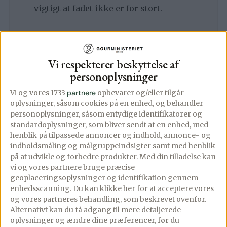
vigtigt at fadet ikke er for stort.
Fordel squash, kartofler og rødløg
imellem lagene, og smuldr fetaen over
Vi respekterer beskyttelse af
toppen.
personoplysninger
Vi og vores 1733
partnere
opbevarer og/eller tilgår
oplysninger, såsom cookies på en enhed, og behandler
Pisk æg, creme fraiche, mælk, hvidløg og
personoplysninger, såsom entydige identifikatorer og
standardoplysninger, som bliver sendt af en enhed, med
timian sammen, krydr godt med salt og
henblik på tilpassede annoncer og indhold, annonce- og
friskkværnet peber og hæld det over
indholdsmåling og målgruppeindsigter samt med henblik
tærten.
på at udvikle og forbedre produkter.
Med din tilladelse kan
vi og vores partnere bruge præcise
geoplaceringsoplysninger og identifikation gennem
enhedsscanning. Du kan klikke her for at acceptere vores
Dryp med lidt olivenolie på toppen, og bag
og vores partneres behandling, som beskrevet ovenfor.
den i en forvarmet ovn ved 180 grader,
Alternativt kan du få adgang til mere detaljerede
almindelig varme, i ca. 45 minutter.
oplysninger og ændre dine præferencer, før du