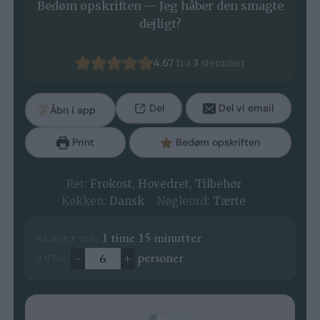
Bedøm opskriften — Jeg håber den smagte
dejligt?
4.67
fra
3
stemmer
Del
Del vi email
Åbn i app
Print
Bedøm opskriften
Ret:
Frokost, Hovedret, Tilbehør
Køkken:
Dansk
Nøgleord:
Tærte
time
minutter
1
time
15
minutter
SAMLET TID:
–
+
personer
ANTAL:
Ændre antal