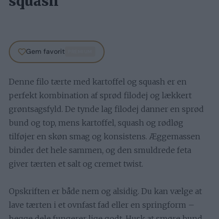
squash
Gem favorit
PREMIUM
Denne filo tærte med kartoffel og squash er en
perfekt kombination af sprød filodej og lækkert
grøntsagsfyld. De tynde lag filodej danner en sprød
bund og top, mens kartoffel, squash og rødløg
tilføjer en skøn smag og konsistens. Æggemassen
binder det hele sammen, og den smuldrede feta
giver tærten et salt og cremet twist.
Opskriften er både nem og alsidig. Du kan vælge at
lave tærten i et ovnfast fad eller en springform –
begge dele fungerer lige godt. Husk at smøre bund