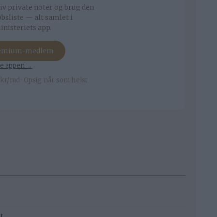
iv private noter og brug den
bsliste — alt samlet i
nisteriets app.
remium-medlem
e appen →
kr/md · Opsig når som helst
t