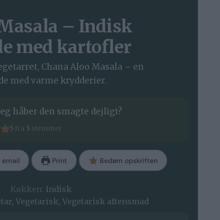
Masala – Indisk
e med kartofler
egetarret, Chana Aloo Masala – en
de med varme krydderier.
eg håber den smagte dejligt?
5
fra
3
stemmer
 email
Print
Bedøm opskriften
t
Køkken:
Indisk
tar, Vegetarisk, Vegetarisk aftensmad