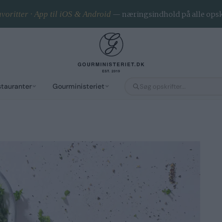
voritter · App til iOS & Android
— næringsindhold på alle opsk
stauranter
Gourministeriet