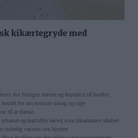
isk kikærtegryde med
eret, der bringer varme og krydderi til bordet.
r kendt for sin intense smag og rige
e til at danse.
 (chana) og kartofler (aloo), som tilsammen skaber
 virkelig varmer om hjertet.
 fibre, hvilket gør den både sund og mættende,