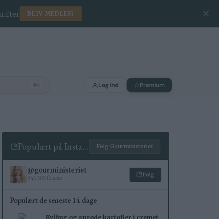
✕
rifter
BLIV MEDLEM
Log ind
Premium
⌘K
Populært på Instagram
Følg Gourministeriet
@gourministeriet
Følg
346.500 følgere
Populært de seneste 14 dage
Kylling og sprøde kartofler i cremet