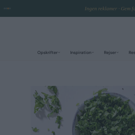
Ingen reklamer · Gem fa
Opskrifter
Inspiration
Rejser
Re