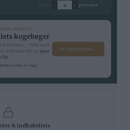
–
+
personer
ANTAL:
Ændre antal
DENNE OPSKRIFT?
iets kogebøger
 fra Dianna — fyldt med
Se kogebøgerne →
net. Køb som sæt og
spar
5 kr
.
urtig levering 1-2 dage
noter & indkøbsliste