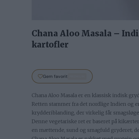
Chana Aloo Masala – Ind
kartofler
Gem favorit
PREMIUM
Chana Aloo Masala er en klassisk indisk gryd
Retten stammer fra det nordlige Indien og e
krydderiblanding, der virkelig får smagsløgen
Denne vegetariske ret er baseret på kikærter
en mættende, sund og smagfuld gryderet, der
Chana Aloo Masala er pakket med protein og