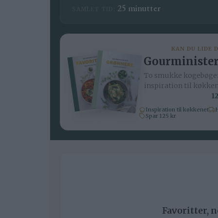
minutter
25
minutter
SAMLET TID:
KAN DU LIDE 
Gourminister
To smukke kogebøger
inspiration til køkke
12
Inspiration til køkkenet
H
Spar 125 kr
Favoritter, 