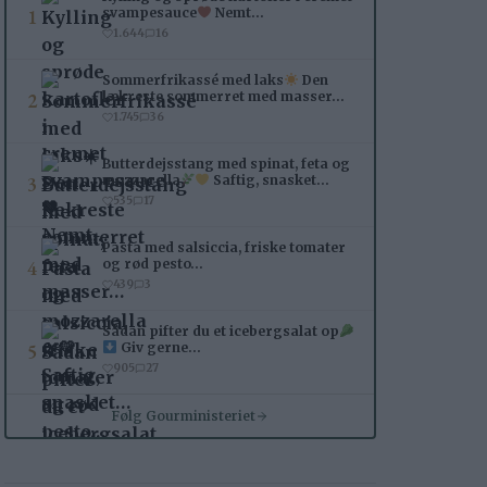
1
svampesauce
Nemt…
1.644
16
Sommerfrikassé med laks
Den
2
lækreste sommerret med masser…
1.745
36
Butterdejsstang med spinat, feta og
3
mozzarella
Saftig, snasket…
535
17
Pasta med salsiccia, friske tomater
4
og rød pesto…
439
3
Sådan pifter du et icebergsalat op
5
Giv gerne…
905
27
Følg Gourministeriet