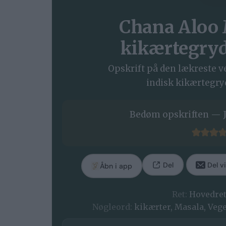
Chana Aloo 
kikærtegryd
Opskrift på den lækreste v
indisk kikærtegry
Bedøm opskriften — J
Del
Del vi
Åbn i app
Ret:
Hovedre
Nøgleord:
kikærter, Masala, Vege