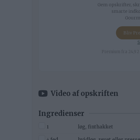
Gem opskrifter, skr
smarte indkø
Gourmi
Bliv P
S
Premium fra 24,92 
Video af opskriften
Ingredienser
▢
1
løg, finthakket
▢
4
fed
hvidløg, revet eller presse