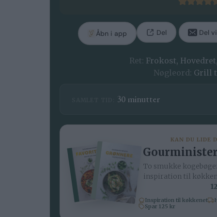
Del
Del vi
Åbn i app
Ret:
Frokost, Hovedret
Nøgleord:
Grill
minutter
30
minutter
SAMLET TID:
KAN DU LIDE 
Gourminister
To smukke kogebøger
inspiration til køkke
12
Inspiration til køkkenet
H
Spar 125 kr