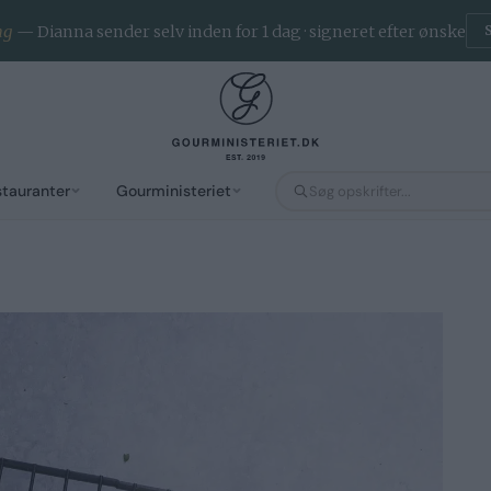
ng
— Dianna sender selv inden for 1 dag · signeret efter ønske
stauranter
Gourministeriet