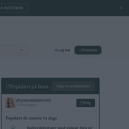
✕
SE BØGERNE
Log ind
Premium
⌘K
Populært på Instagram
Følg Gourministeriet
@gourministeriet
Følg
346.900 følgere
Populært de seneste 14 dage
Butterdejsstang med spinat, feta og