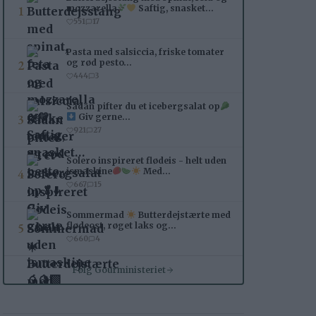
1
mozzarella
Saftig, snasket…
551
17
Pasta med salsiccia, friske tomater
2
og rød pesto…
444
3
Sådan pifter du et icebergsalat op
3
Giv gerne…
921
27
Solero inspireret flødeis - helt uden
4
ismaskine
Med…
667
15
Sommermad
Butterdejstærte med
5
flødeost, røget laks og…
660
4
Følg Gourministeriet