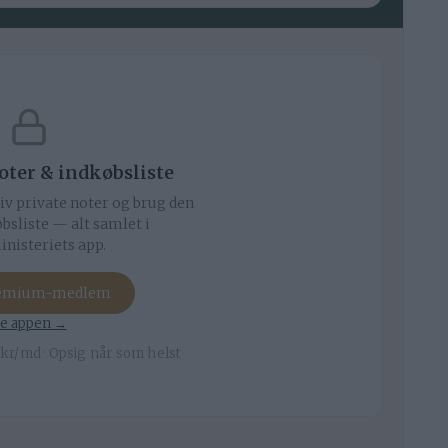
noter & indkøbsliste
iv private noter og brug den
bsliste — alt samlet i
nisteriets app.
remium-medlem
e appen →
kr/md · Opsig når som helst