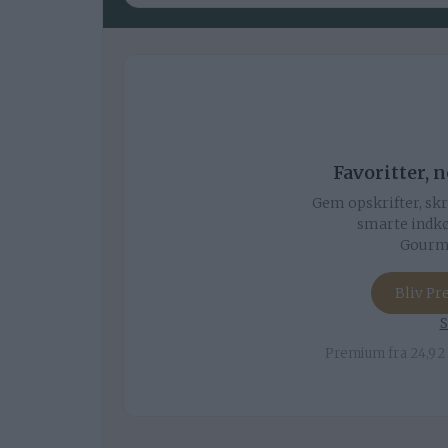
Favoritter, 
Gem opskrifter, skr
smarte indkø
Gourmi
Bliv P
S
Premium fra 24,92 