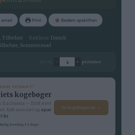
4.75
fra
12
stemmer
 email
Print
Bedøm opskriften
, Tilbehør
Køkken:
Dansk
 tilbehør, Sommermad
–
+
personer
ANTAL:
Ændre antal
DENNE OPSKRIFT?
iets kogebøger
 fra Dianna — fyldt med
Se kogebøgerne →
net. Køb som sæt og
spar
5 kr
.
urtig levering 1-2 dage