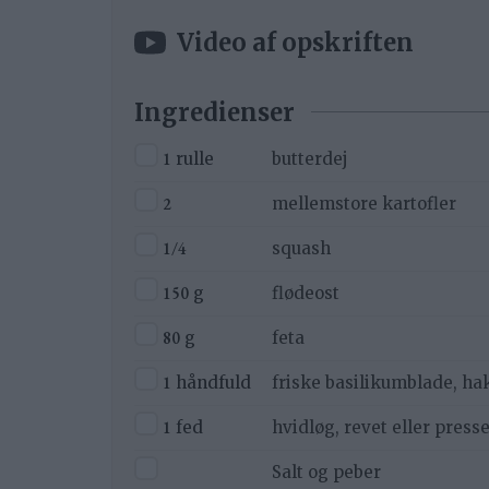
Video af opskriften
Ingredienser
▢
1
rulle
butterdej
▢
2
mellemstore kartofler
▢
1/4
squash
▢
150
g
flødeost
▢
80
g
feta
▢
1
håndfuld
friske basilikumblade, ha
▢
1
fed
hvidløg, revet eller presse
▢
Salt og peber