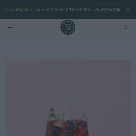
✕
Hurtig levering
— signeret efter ønske
SE BØGERNE