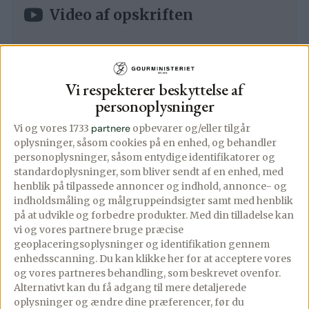
Video af opskriften
Ingredienser
▢
Vi respekterer beskyttelse af
10
cl
Lillet Blanc
personoplysninger
▢
20
cl
Fever Tree Raspberry and
Vi og vores 1733
partnere
opbevarer og/eller tilgår
Rhubarb Tonic
– eller Schweppes
oplysninger, såsom cookies på en enhed, og behandler
Wild berry* Læs intro
personoplysninger, såsom entydige identifikatorer og
standardoplysninger, som bliver sendt af en enhed, med
▢
1/2-1
lime, saften heraf*
henblik på tilpassede annoncer og indhold, annonce- og
indholdsmåling og målgruppeindsigter samt med henblik
▢
Friske bær og evt. mynte
på at udvikle og forbedre produkter.
Med din tilladelse kan
vi og vores partnere bruge præcise
▢
Isterninger
geoplaceringsoplysninger og identifikation gennem
enhedsscanning. Du kan klikke her for at acceptere vores
og vores partneres behandling, som beskrevet ovenfor.
Alternativt kan du få adgang til mere detaljerede
oplysninger og ændre dine præferencer, før du