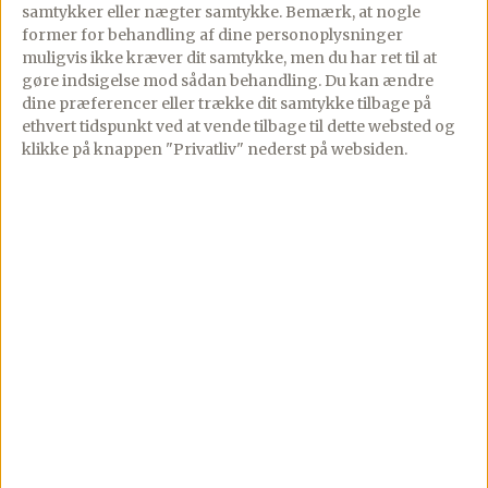
Lav denne opskrift i appen
samtykker eller nægter samtykke. Bemærk, at nogle
Trin-for-trin med skærmen tændt, tilføj til madplan
former for behandling af dine personoplysninger
og indkøbsliste med ét tryk.
muligvis ikke kræver dit samtykke, men du har ret til at
gøre indsigelse mod sådan behandling.
Du kan ændre
Åbn i app
dine præferencer eller trække dit samtykke tilbage på
ethvert tidspunkt ved at vende tilbage til dette websted og
klikke på knappen "Privatliv" nederst på websiden.
Fremgangsmåde
Fordel en håndfuld isterninger 2 glas
sammen med lidt blandede bær, – jordbær,
hindbær, blåbær og/eller brombær.
Hæld Lillet, sodavand og limesaft over og
server straks, – top evt. med mynte.
*Er du mest til søde drinks kan du
undlade limesaften, – jeg synes personligt