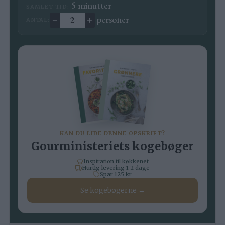
minutter
5
minutter
SAMLET TID:
–
+
personer
ANTAL:
Ændre antal
KAN DU LIDE DENNE OPSKRIFT?
Gourministeriets kogebøger
Inspiration til køkkenet
Hurtig levering 1-2 dage
Spar 125 kr
Se kogebøgerne →