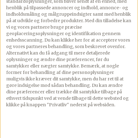
standardoplysninger, som bliver sendt af en enhed, med
Trin-for-trin med skærmen tændt, tilføj til madplan
henblik på tilpassede annoncer og indhold, annonce- og
og indkøbsliste med ét tryk.
indholdsmåling og målgruppeindsigter samt med henblik
på at udvikle og forbedre produkter.
Med din tilladelse kan
Åbn i app
vi og vores partnere bruge præcise
geoplaceringsoplysninger og identifikation gennem
enhedsscanning. Du kan klikke her for at acceptere vores
Fremgangsmåde
og vores partneres behandling, som beskrevet ovenfor.
Alternativt kan du få adgang til mere detaljerede
oplysninger og ændre dine præferencer, før du
Tærtebund
samtykker eller nægter samtykke. Bemærk, at nogle
former for behandling af dine personoplysninger
Hæld begge slags mel, lidt salt og smør i
muligvis ikke kræver dit samtykke, men du har ret til at
en skål, og smuldr smørret i melet til det
gøre indsigelse mod sådan behandling.
Du kan ændre
dine præferencer eller trække dit samtykke tilbage på
er fintdelt.
ethvert tidspunkt ved at vende tilbage til dette websted og
klikke på knappen "Privatliv" nederst på websiden.
Saml dejen med en smule vand, tilsæt kun
lidt ad gangen, og ælt dejen hurtigt
sammen på køkkenbordet, til den samler