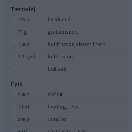
Tærtedej
▢
125
g
hvedemel
▢
75
g
grahamsmel
▢
120
g
koldt smør, skåret i tern
▢
2-3
spsk
koldt vand
▢
Lidt salt
Fyld
▢
200
g
spinat
▢
2
fed
hvidløg, revet
▢
200
g
tomater
▢
40
g
parmesan, revet