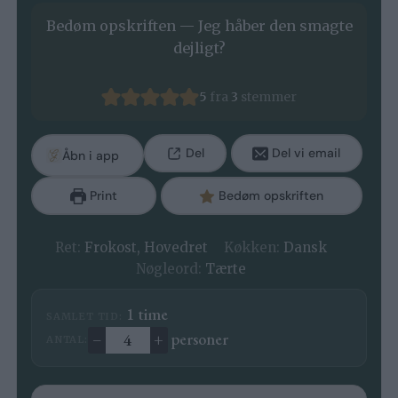
Bedøm opskriften — Jeg håber den smagte
dejligt?
5
fra
3
stemmer
Del
Del vi email
Åbn i app
Print
Bedøm opskriften
Ret:
Frokost, Hovedret
Køkken:
Dansk
Nøgleord:
Tærte
time
1
time
SAMLET TID:
–
+
personer
ANTAL:
Ændre antal