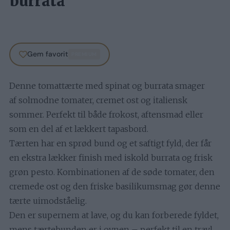
burrata
Gem favorit
PREMIUM
Denne tomattærte med spinat og burrata smager
af solmodne tomater, cremet ost og italiensk
sommer. Perfekt til både frokost, aftensmad eller
som en del af et lækkert tapasbord.
Tærten har en sprød bund og et saftigt fyld, der får
en ekstra lækker finish med iskold burrata og frisk
grøn pesto. Kombinationen af de søde tomater, den
cremede ost og den friske basilikumsmag gør denne
tærte uimodståelig.
Den er supernem at lave, og du kan forberede fyldet,
mens tærtebunden er i ovnen – perfekt til en travl