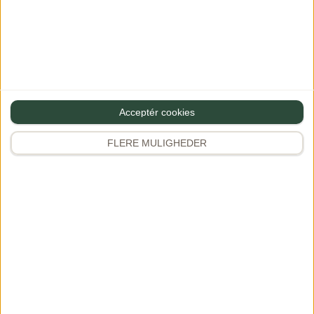
Anonym
?
·
15/04/2025 at 08:58
Svar
Acceptér cookies
Den smager helt fantastisk. Den skal helt klart på
påske bordet
FLERE MULIGHEDER
Dianna
·
16/04/2025 at 13:01
Svar
Hejsa
Hvor er det dejligt at høre – tusind
tak