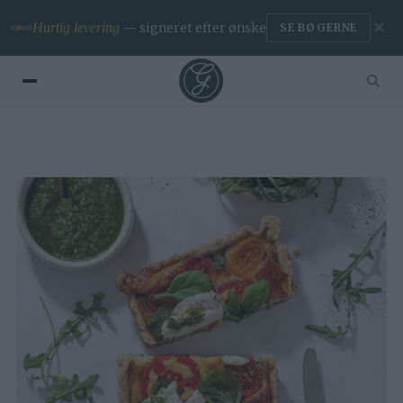
✕
Hurtig levering
— signeret efter ønske
SE BØGERNE