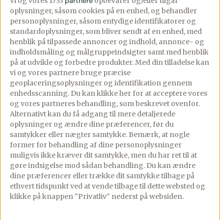
Vi og vores 1733
partnere
opbevarer og/eller tilgår
oplysninger, såsom cookies på en enhed, og behandler
personoplysninger, såsom entydige identifikatorer og
Æbleskiver med
Pizza med Fanø
standardoplysninger, som bliver sendt af en enhed, med
bakskuld, rødbede
skinke
henblik på tilpassede annoncer og indhold, annonce- og
marmelade og
indholdsmåling og målgruppeindsigter samt med henblik
07/10/2019
PREMIUM
på at udvikle og forbedre produkter.
Med din tilladelse kan
eddikepulver
Kommentarer
vi og vores partnere bruge præcise
geoplaceringsoplysninger og identifikation gennem
26/10/2019
PREMIUM
Lækker og enkelt pizza
enhedsscanning. Du kan klikke her for at acceptere vores
10 comments
med en masse smag.
og vores partneres behandling, som beskrevet ovenfor.
Alternativt kan du få adgang til mere detaljerede
Æbleskiver der virkelig
Som altid har vi bagt
oplysninger og ændre dine præferencer, før du
overrasker. Det ligner en
vores pizzaer i vores
samtykker eller nægter samtykke. Bemærk, at nogle
klassisk æbleskive med
Morsø Forno pizzaovn,
former for behandling af dine personoplysninger
muligvis ikke kræver dit samtykke, men du har ret til at
syltetøj og flormelis,
[…]
gøre indsigelse mod sådan behandling.
Du kan ændre
men inden i er der fisk,
dine præferencer eller trække dit samtykke tilbage på
syltetøjet […]
ethvert tidspunkt ved at vende tilbage til dette websted og
Se mere
klikke på knappen "Privatliv" nederst på websiden.