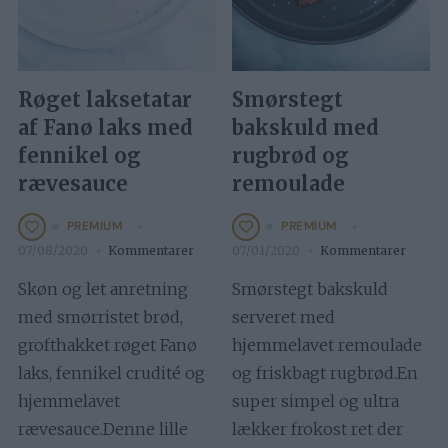
Røget laksetatar
Smørstegt
af Fanø laks med
bakskuld med
fennikel og
rugbrød og
rævesauce
remoulade
PREMIUM
PREMIUM
07/08/2020
Kommentarer
07/01/2020
Kommentarer
Skøn og let anretning
Smørstegt bakskuld
med smørristet brød,
serveret med
grofthakket røget Fanø
hjemmelavet remoulade
laks, fennikel crudité og
og friskbagt rugbrød.En
hjemmelavet
super simpel og ultra
rævesauce.Denne lille
lækker frokost ret der