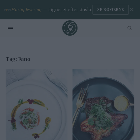
✕
Hurtig levering
— signeret efter ønske
SE BØGERNE
Tag:
Fanø