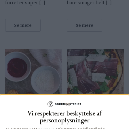
forret er super […]
bare smager helt […]
Se mere
Se mere
Vi respekterer beskyttelse af
personoplysninger