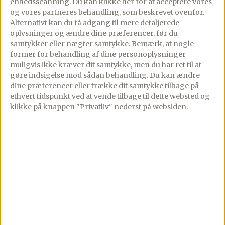
enhedsscanning. Du kan klikke her for at acceptere vores
Se mere
og vores partneres behandling, som beskrevet ovenfor.
Alternativt kan du få adgang til mere detaljerede
oplysninger og ændre dine præferencer, før du
samtykker eller nægter samtykke. Bemærk, at nogle
former for behandling af dine personoplysninger
muligvis ikke kræver dit samtykke, men du har ret til at
gøre indsigelse mod sådan behandling.
Du kan ændre
dine præferencer eller trække dit samtykke tilbage på
ethvert tidspunkt ved at vende tilbage til dette websted og
klikke på knappen "Privatliv" nederst på websiden.
Tilberedt
Tomat carpaccio
carpaccio med
med mozzarella –