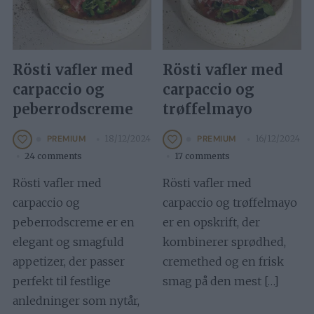
Rösti vafler med
Rösti vafler med
carpaccio og
carpaccio og
peberrodscreme
trøffelmayo
18/12/2024
16/12/2024
PREMIUM
PREMIUM
24 comments
17 comments
Rösti vafler med
Rösti vafler med
carpaccio og
carpaccio og trøffelmayo
peberrodscreme er en
er en opskrift, der
elegant og smagfuld
kombinerer sprødhed,
appetizer, der passer
cremethed og en frisk
perfekt til festlige
smag på den mest […]
anledninger som nytår,