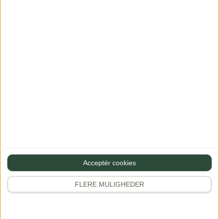
PREMIUM
07/08/2020
Kommentarer
Skøn, enkelt og virkelig
lækker pizza carpaccio
med sprød ruccola,
valnødder og
trøffelolie.Denne pizza
fik jeg på en skøn
Italiensk […]
Acceptér cookies
Se mere
FLERE MULIGHEDER