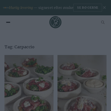
✕
Hurtig levering
— signeret efter ønske
SE BØGERNE
Tag:
Carpaccio