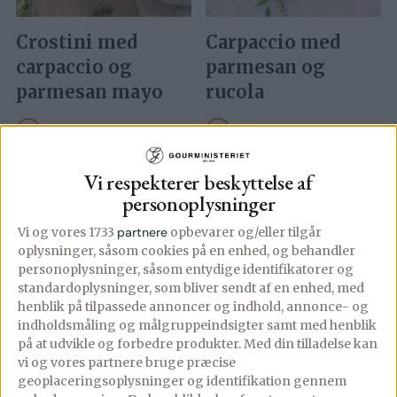
Crostini med
Carpaccio med
carpaccio og
parmesan og
parmesan mayo
rucola
PREMIUM
PREMIUM
08/07/2024
Kommentar
09/06/2024
2 comments
Vi respekterer beskyttelse af
Disse crostini med
Klassisk carpaccio med
personoplysninger
carpaccio og parmesan
parmesan og rucola er en
Vi og vores 1733
partnere
opbevarer og/eller tilgår
mayo er den ultimative
elegant og smagfuld ret,
oplysninger, såsom cookies på en enhed, og behandler
appetizer til enhver
der kan samles på ingen
personoplysninger, såsom entydige identifikatorer og
festlig lejlighed. Sprøde
tid. Den er […]
standardoplysninger, som bliver sendt af en enhed, med
henblik på tilpassede annoncer og indhold, annonce- og
brødskiver toppes med
indholdsmåling og målgruppeindsigter samt med henblik
carpaccio, […]
på at udvikle og forbedre produkter.
Med din tilladelse kan
Se mere
vi og vores partnere bruge præcise
geoplaceringsoplysninger og identifikation gennem