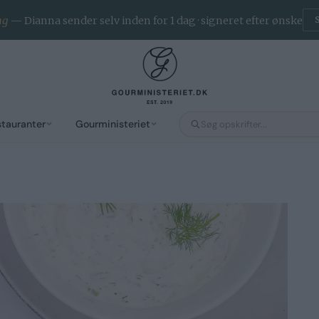
ng
— Dianna sender selv inden for 1 dag · signeret efter ønske
stauranter
Gourministeriet