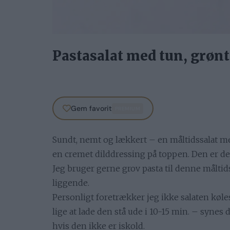
Pastasalat med tun, grønt
Gem favorit
PREMIUM
Sundt, nemt og lækkert – en måltidssalat m
en cremet dilddressing på toppen. Den er dej
Jeg bruger gerne grov pasta til denne måltid
liggende.
Personligt foretrækker jeg ikke salaten køles
lige at lade den stå ude i 10-15 min. – syne
hvis den ikke er iskold.