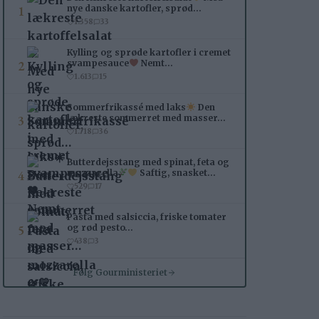
1
nye danske kartofler, sprød…
1.358
33
Kylling og sprøde kartofler i cremet
2
svampesauce
Nemt…
1.613
15
Sommerfrikassé med laks
Den
3
lækreste sommerret med masser…
1.718
36
Butterdejsstang med spinat, feta og
4
mozzarella
Saftig, snasket…
529
17
Pasta med salsiccia, friske tomater
5
og rød pesto…
438
3
Følg Gourministeriet