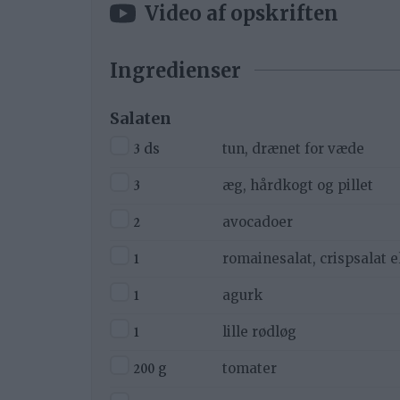
Video af opskriften
Ingredienser
Salaten
▢
3
ds
tun, drænet for væde
▢
3
æg, hårdkogt og pillet
▢
2
avocadoer
▢
1
romainesalat, crispsalat e
▢
1
agurk
▢
1
lille rødløg
▢
200
g
tomater
▢