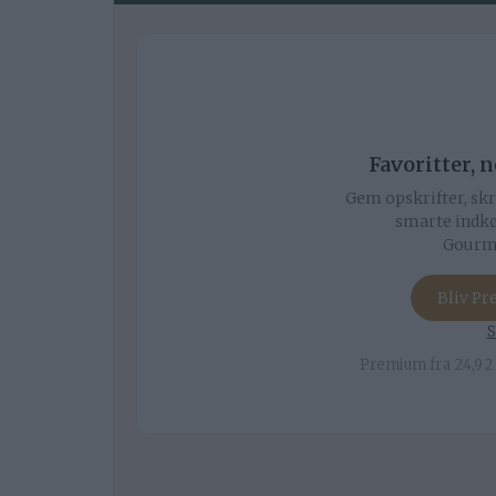
Favoritter, 
Gem opskrifter, skr
smarte indkø
Gourmi
Bliv P
S
Premium fra 24,92 