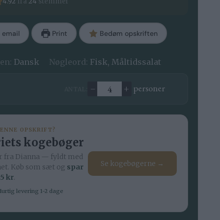
4.92
fra
24
stemmer
 email
Print
Bedøm opskriften
en:
Dansk
Nøgleord:
Fisk, Måltidssalat
–
+
personer
ANTAL:
Ændre antal
DENNE OPSKRIFT?
iets kogebøger
 fra Dianna — fyldt med
Se kogebøgerne →
net. Køb som sæt og
spar
5 kr
.
urtig levering 1-2 dage