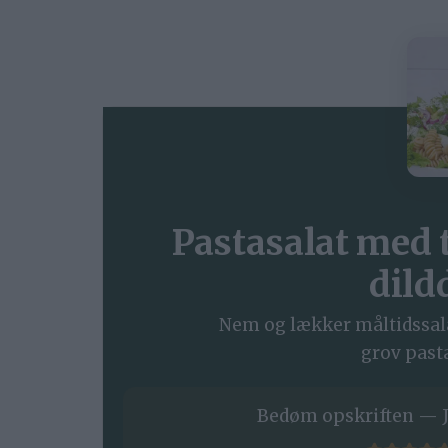
Pastasalat med 
dild
Nem og lækker måltidssala
grov pasta
Bedøm opskriften — J