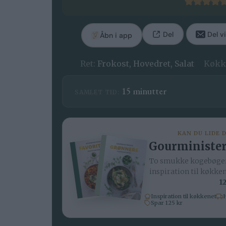
Del
Del vi
Åbn i app
Ret:
Frokost, Hovedret, Salat
Køkk
minutter
15
minutter
SAMLET TID:
KAN DU LIDE 
Gourminister
To smukke kogebøger
inspiration til køkke
12
Inspiration til køkkenet
H
Spar 125 kr