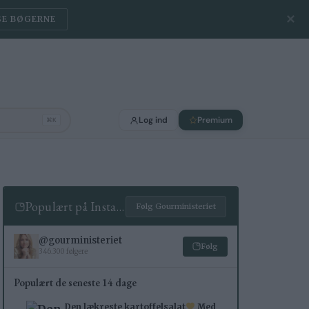
✕
SE BØGERNE
Log ind
Premium
⌘K
Populært på Instagram
Følg Gourministeriet
@gourministeriet
Følg
346.300 følgere
Populært de seneste 14 dage
Den lækreste kartoffelsalat
Med