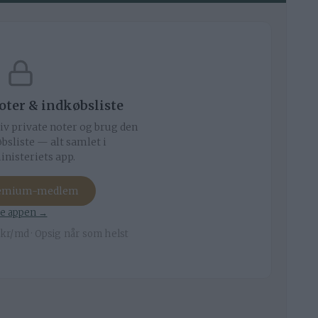
noter & indkøbsliste
iv private noter og brug den
bsliste — alt samlet i
nisteriets app.
remium-medlem
e appen →
kr/md · Opsig når som helst