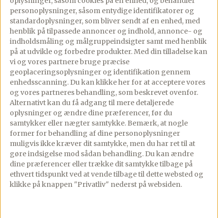
oplysninger, såsom cookies på en enhed, og behandler
personoplysninger, såsom entydige identifikatorer og
▢
300
g
ærter, optøet
standardoplysninger, som bliver sendt af en enhed, med
henblik på tilpassede annoncer og indhold, annonce- og
▢
120
g
revet mozzarella
indholdsmåling og målgruppeindsigter samt med henblik
på at udvikle og forbedre produkter.
Med din tilladelse kan
▢
7
stilke
basilikum, bladene heraf
vi og vores partnere bruge præcise
geoplaceringsoplysninger og identifikation gennem
▢
Salt og friskkværnet peber
enhedsscanning. Du kan klikke her for at acceptere vores
og vores partneres behandling, som beskrevet ovenfor.
▢
Olie
Alternativt kan du få adgang til mere detaljerede
oplysninger og ændre dine præferencer, før du
▢
Pastavand
samtykker eller nægter samtykke. Bemærk, at nogle
former for behandling af dine personoplysninger
▢
Evt. parmesan til servering
muligvis ikke kræver dit samtykke, men du har ret til at
gøre indsigelse mod sådan behandling.
Du kan ændre
dine præferencer eller trække dit samtykke tilbage på
ethvert tidspunkt ved at vende tilbage til dette websted og
klikke på knappen "Privatliv" nederst på websiden.
Lav denne opskrift i appen
Trin-for-trin med skærmen tændt, tilføj til madplan
og indkøbsliste med ét tryk.