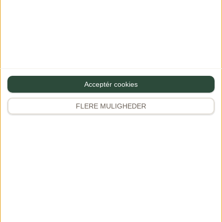
Navn
Acceptér cookies
FLERE MULIGHEDER
Gem mine oplysninger til næste gang du vil skrive en
kommentar