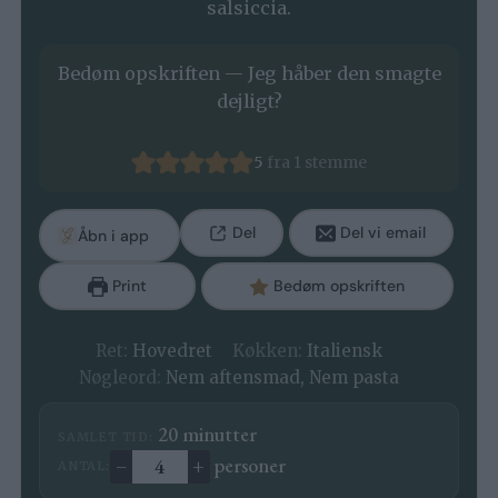
salsiccia.
Bedøm opskriften — Jeg håber den smagte
dejligt?
5
fra 1 stemme
Del
Del vi email
Åbn i app
Print
Bedøm opskriften
Ret:
Hovedret
Køkken:
Italiensk
Nøgleord:
Nem aftensmad, Nem pasta
minutter
20
minutter
SAMLET TID:
–
+
personer
ANTAL:
Ændre antal