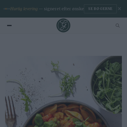
✕
Premium
— ingen reklamer & app
BLIV MEDLEM