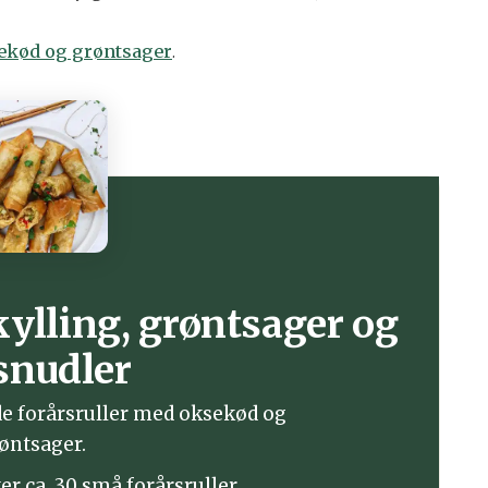
sekød og grøntsager
.
kylling, grøntsager og
snudler
de forårsruller med oksekød og
øntsager.
r ca. 30 små forårsruller.