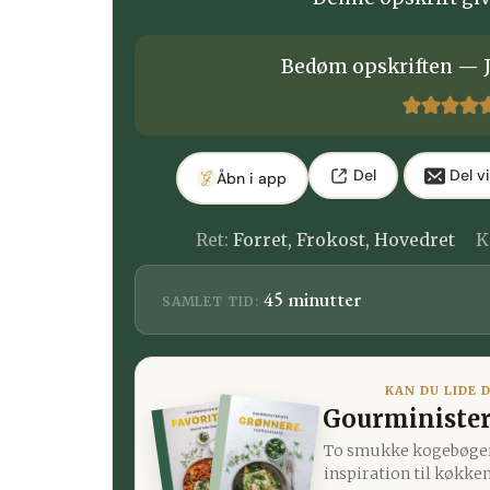
Bedøm opskriften — J
Del
Del vi
Åbn i app
Ret:
Forret, Frokost, Hovedret
K
minutter
45
minutter
SAMLET TID:
KAN DU LIDE 
Gourminister
To smukke kogebøger
inspiration til køkke