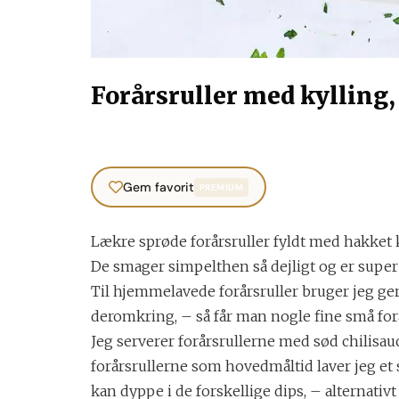
Forårsruller med kylling,
Gem favorit
PREMIUM
Lækre sprøde forårsruller fyldt med hakket k
De smager simpelthen så dejligt og er super
Til hjemmelavede forårsruller bruger jeg gern
deromkring, – så får man nogle fine små forå
Jeg serverer forårsrullerne med sød chilisauc
forårsrullerne som hovedmåltid laver jeg et 
kan dyppe i de forskellige dips, – alternativt 