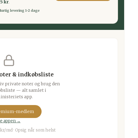
5 kr
.
urtig levering 1-2 dage
noter & indkøbsliste
iv private noter og brug den
bsliste — alt samlet i
nisteriets app.
remium-medlem
e appen →
kr/md · Opsig når som helst