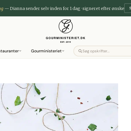
ng
— Dianna sender selv inden for 1 dag · signeret efter ønske
stauranter
Gourministeriet