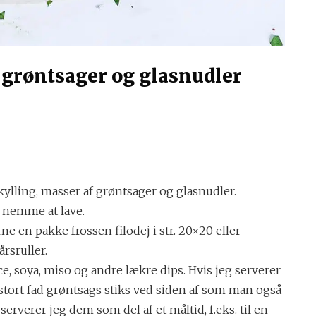
 grøntsager og glasnudler
ylling, masser af grøntsager og glasnudler.
 nemme at lave.
e en pakke frossen filodej i str. 20×20 eller
rsruller.
e, soya, miso og andre lækre dips. Hvis jeg serverer
stort fad grøntsags stiks ved siden af som man også
serverer jeg dem som del af et måltid, f.eks. til en