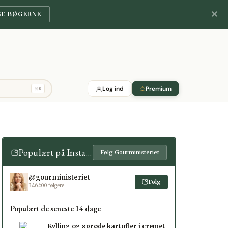
✕
SE BØGERNE
Log ind
Premium
⌘K
Populært på Instagram
Følg Gourministeriet
@gourministeriet
Følg
346.600 følgere
Populært de seneste 14 dage
Kylling og sprøde kartofler i cremet