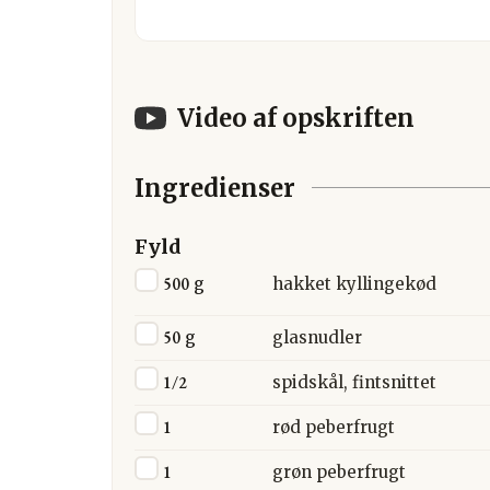
Video af opskriften
Ingredienser
Fyld
▢
500
g
hakket kyllingekød
▢
50
g
glasnudler
▢
1/2
spidskål, fintsnittet
▢
1
rød peberfrugt
▢
1
grøn peberfrugt