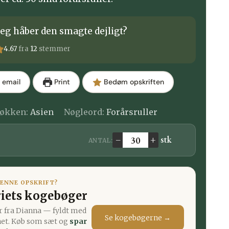
eg håber den smagte dejligt?
4.67
fra
12
stemmer
 email
Print
Bedøm opskriften
økken:
Asien
Nøgleord:
Forårsruller
–
+
stk
ANTAL:
Ændre antal
DENNE OPSKRIFT?
iets kogebøger
 fra Dianna — fyldt med
Se kogebøgerne →
net. Køb som sæt og
spar