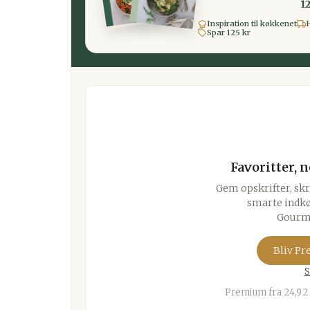
12
Inspiration til køkkenet
H
Spar 125 kr
Favoritter, 
Gem opskrifter, skr
smarte indkø
Gourmi
Bliv P
S
Premium fra 24,92 