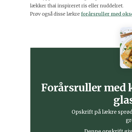
lækker thai inspireret ris eller nuddelret.
Prøv også disse lækre
forårsruller med ok
Forårsruller med 
gla
Opskrift på lækre sprø
gr
Denne opskrift give