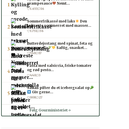
1
svampesauce
Nemt…
1.653
16
Sommerfrikassé med laks
Den
2
lækreste sommerret med masser…
1.751
36
Butterdejsstang med spinat, feta og
3
mozzarella
Saftig, snasket…
540
17
Pasta med salsiccia, friske tomater
4
og rød pesto…
440
3
Sådan pifter du et icebergsalat op
5
Giv gerne…
908
27
Følg Gourministeriet