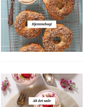
Hjemmebagt
Alt det søde