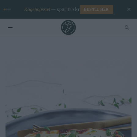
✕
Hurtig levering
— signeret efter ønske
SE BØGERNE