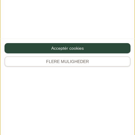
Dianna
·
08/06/2023 at 11:57
Svar
Hej Charlotte
Hvor dejligt at høre
Acceptér cookies
Haha ja sådan en croque er til den
tunge side
FLERE MULIGHEDER
Kh Dianna
Skriv en kommentar