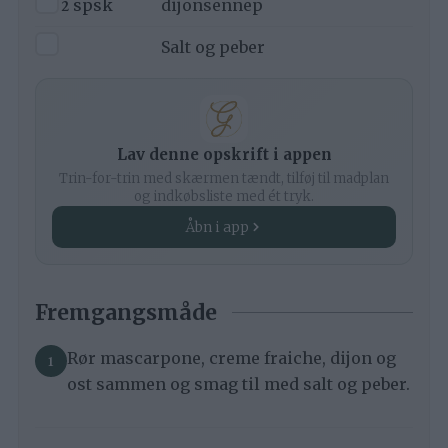
2
spsk
dijonsennep
▢
Salt og peber
Lav denne opskrift i appen
Trin-for-trin med skærmen tændt, tilføj til madplan
og indkøbsliste med ét tryk.
Åbn i app
Fremgangsmåde
Rør mascarpone, creme fraiche, dijon og
ost sammen og smag til med salt og peber.