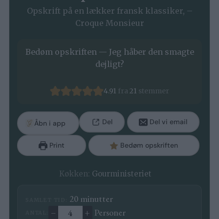
Opskrift på en lækker fransk klassiker, –
Croque Monsieur
Bedøm opskriften — Jeg håber den smagte
dejligt?
4.91
fra
21
stemmer
Del
Del vi email
Åbn i app
Print
Bedøm opskriften
Køkken:
Gourministeriet
minutter
20
minutter
SAMLET TID:
–
+
Personer
ANTAL:
Ændre antal