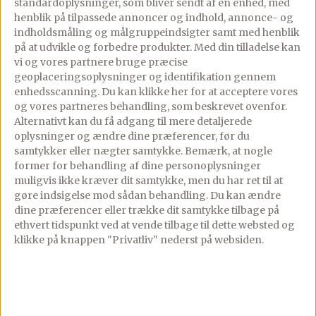
standardoplysninger, som bliver sendt af en enhed, med
Alt det du elsker ved Gourministeriet — uden
henblik på tilpassede annoncer og indhold, annonce- og
reklamer, hurtigere og altid ved hånden.
indholdsmåling og målgruppeindsigter samt med henblik
på at udvikle og forbedre produkter.
Med din tilladelse kan
Annoncefri
Alle opskrifter
vi og vores partnere bruge præcise
geoplaceringsoplysninger og identifikation gennem
enhedsscanning. Du kan klikke her for at acceptere vores
Ugens madplan
Smart indkøbsliste
og vores partneres behandling, som beskrevet ovenfor.
Alternativt kan du få adgang til mere detaljerede
Gem favoritter
Hurtig søgning
oplysninger og ændre dine præferencer, før du
samtykker eller nægter samtykke. Bemærk, at nogle
former for behandling af dine personoplysninger
Åbn appen
muligvis ikke kræver dit samtykke, men du har ret til at
gøre indsigelse mod sådan behandling.
Du kan ændre
Premium fra 24,92 kr/md · Opsig når som helst
dine præferencer eller trække dit samtykke tilbage på
Virker på iPhone, iPad og Android
ethvert tidspunkt ved at vende tilbage til dette websted og
klikke på knappen "Privatliv" nederst på websiden.
Se Premium funktioner →