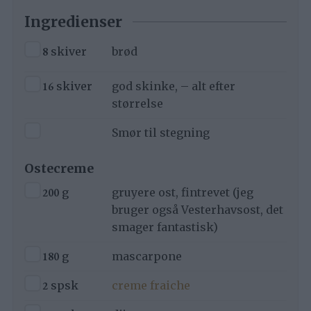
Ingredienser
▢
8
skiver
brød
▢
16
skiver
god skinke, – alt efter
størrelse
▢
Smør til stegning
Ostecreme
▢
200
g
gruyere ost, fintrevet (jeg
bruger også Vesterhavsost, det
smager fantastisk)
▢
180
g
mascarpone
▢
2
spsk
creme fraiche
▢