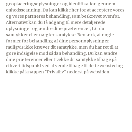
geoplaceringsoplysninger og identifikation gennem
enhedsscanning. Du kan klikke her for at acceptere vores
Fremgangsmåde
og vores partneres behandling, som beskrevet ovenfor.
Alternativt kan du få adgang til mere detaljerede
Bland boullion med hakkede tomater, –
oplysninger og ændre dine præferencer, før du
giv det gerne en tur med stavblenderen for
samtykker eller nægter samtykke. Bemærk, at nogle
former for behandling af dine personoplysninger
at gøre væsken helt glat. Dette kan
muligvis ikke kræver dit samtykke, men du har ret til at
undlades hvis der bruges polpa tomater.
gøre indsigelse mod sådan behandling.
Du kan ændre
dine præferencer eller trække dit samtykke tilbage på
ethvert tidspunkt ved at vende tilbage til dette websted og
klikke på knappen "Privatliv" nederst på websiden.
Varm olien i en gryde og svits løg og
hvidløg af ved svag varme til løgene er
klare.
Tilsæt risottorisene og steg med i 3-5
minutter, – rør jævnligt.