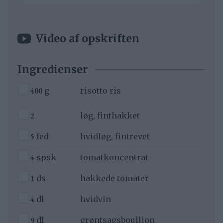
Video af opskriften
Ingredienser
▢
400
g
risotto ris
▢
2
løg, finthakket
▢
5
fed
hvidløg, fintrevet
▢
4
spsk
tomatkoncentrat
▢
1
ds
hakkede tomater
▢
4
dl
hvidvin
▢
9
dl
grøntsagsboullion