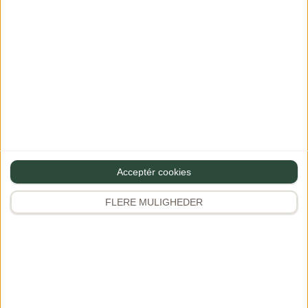
@gourministeriet
Følg
346.900 følgere
Populært de seneste 14 dage
Butterdejsstang med spinat, feta og
1
mozzarella
Saftig, snasket…
549
17
Pasta med salsiccia, friske tomater og
2
rød pesto…
444
3
Acceptér cookies
Sådan pifter du et icebergsalat op
3
Giv gerne…
FLERE MULIGHEDER
920
27
Solero inspireret flødeis - helt uden
4
ismaskine
Med…
666
15
Sommermad
Butterdejstærte med
5
flødeost, røget laks og…