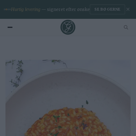
✕
Hurtig levering
— signeret efter ønske
SE BØGERNE