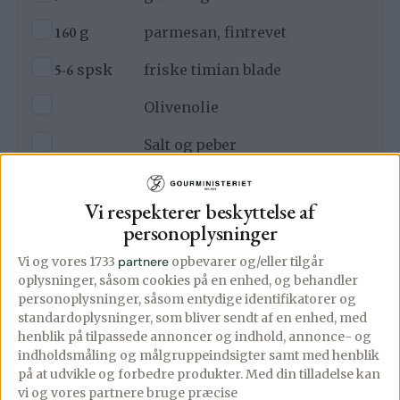
▢
160
g
parmesan, fintrevet
▢
5-6
spsk
friske timian blade
▢
Olivenolie
▢
Salt og peber
▢
Revet parmesan og lidt timian
til toppen
Vi respekterer beskyttelse af
personoplysninger
Vi og vores 1733
partnere
opbevarer og/eller tilgår
oplysninger, såsom cookies på en enhed, og behandler
personoplysninger, såsom entydige identifikatorer og
Lav denne opskrift i appen
standardoplysninger, som bliver sendt af en enhed, med
Trin-for-trin med skærmen tændt, tilføj til madplan
henblik på tilpassede annoncer og indhold, annonce- og
og indkøbsliste med ét tryk.
indholdsmåling og målgruppeindsigter samt med henblik
Åbn i app
på at udvikle og forbedre produkter.
Med din tilladelse kan
vi og vores partnere bruge præcise