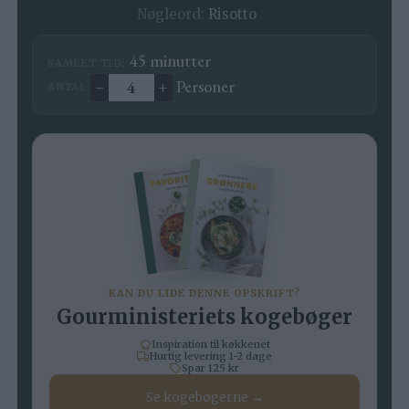
Nøgleord:
Risotto
minutter
45
minutter
SAMLET TID:
–
+
Personer
ANTAL:
Ændre antal
KAN DU LIDE DENNE OPSKRIFT?
Gourministeriets kogebøger
Inspiration til køkkenet
Hurtig levering 1-2 dage
Spar 125 kr
Se kogebøgerne →