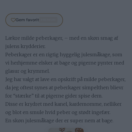
Gem favorit
PREMIUM
Lækre milde peberkager, – med en skøn smag af
julens krydderier.
Peberkager er en rigtig hyggelig julesmåkage, som
vi herhjemme elsker at bage og pigerne pynter med
glasur og krymmel.
Jeg har valgt at lave en opskrift på milde peberkager,
da jeg oftest synes at peberkager simpelthen blievr
for “stærke” til at pigerne gider spise dem.
Disse er krydret med kanel, kardemomme, nelliker
og blot en smule hvid peber og stødt ingefær.
En skøn julesmåkage der er super nem at bage.