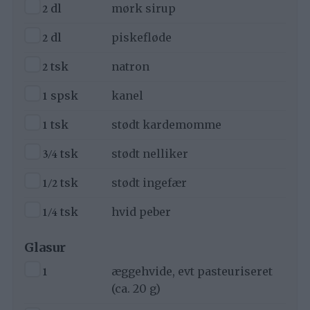
▢
2
dl
mørk sirup
▢
2
dl
piskefløde
▢
2
tsk
natron
▢
1
spsk
kanel
▢
1
tsk
stødt kardemomme
▢
3/4
tsk
stødt nelliker
▢
1/2
tsk
stødt ingefær
▢
1/4
tsk
hvid peber
Glasur
▢
1
æggehvide, evt pasteuriseret
(ca. 20 g)