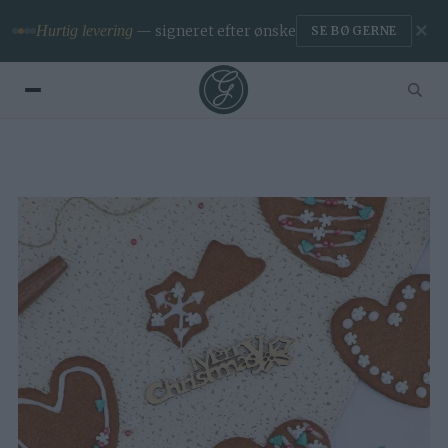
✕
Hurtig levering
— signeret efter ønske
SE BØGERNE