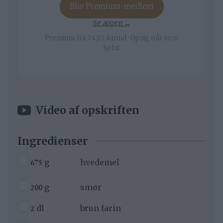
Bliv Premium-medlem
Se appen →
Premium fra 24,92 kr/md · Opsig når som
helst
Video af opskriften
Ingredienser
▢
675
g
hvedemel
▢
200
g
smør
▢
2
dl
brun farin