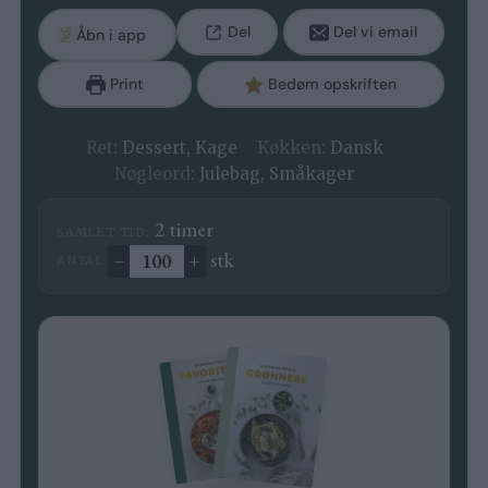
Del
Del vi email
Åbn i app
Print
Bedøm opskriften
Ret:
Dessert, Kage
Køkken:
Dansk
Nøgleord:
Julebag, Småkager
timer
2
timer
SAMLET TID:
–
+
stk
ANTAL:
Ændre antal