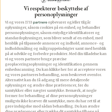
Tilsæt piskefløden og rør det godt
Vi respekterer beskyttelse af
sammen.
personoplysninger
Vi og vores 1733
partnere
opbevarer og/eller tilgår
oplysninger, såsom cookies på en enhed, og behandler
Bland hvedemel og natron og rør det
personoplysninger, såsom entydige identifikatorer og
sammen med ovenstående blanding. Jeg
standardoplysninger, som bliver sendt af en enhed, med
bruger gerne en grydeske, og rører dejen
henblik på tilpassede annoncer og indhold, annonce- og
indholdsmåling og målgruppeindsigter samt med henblik
til den er blød og ensartet.
på at udvikle og forbedre produkter.
Med din tilladelse kan
vi og vores partnere bruge præcise
geoplaceringsoplysninger og identifikation gennem
Stil dejen på køl en times tid.
enhedsscanning. Du kan klikke her for at acceptere vores
og vores partneres behandling, som beskrevet ovenfor.
Alternativt kan du få adgang til mere detaljerede
oplysninger og ændre dine præferencer, før du
Del dejen i 4-6 klumper, og rul hvert
samtykker eller nægter samtykke. Bemærk, at nogle
stykke ud med en kagerulle, på en mel
former for behandling af dine personoplysninger
muligvis ikke kræver dit samtykke, men du har ret til at
drysset bord, til en tykkelse på max. 2 mm.
gøre indsigelse mod sådan behandling.
Du kan ændre
dine præferencer eller trække dit samtykke tilbage på