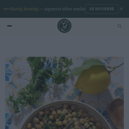
✕
Hurtig levering
— signeret efter ønske
SE BØGERNE