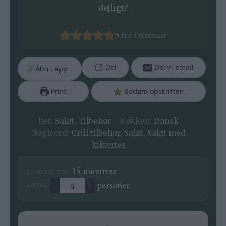
dejligt?
5
fra 1 stemme
Del
Del vi email
Åbn i app
Print
Bedøm opskriften
Ret:
Salat, Tilbehør
Køkken:
Dansk
Nøgleord:
Grill tilbehør, Salat, Salat med
kikærter
minutter
15
minutter
SAMLET TID:
–
+
personer
ANTAL:
Ændre antal