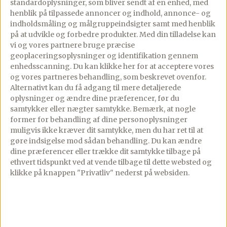
2
ds
kikærter, drænet for væde
standardoplysninger, som bliver sendt af en enhed, med
henblik på tilpassede annoncer og indhold, annonce- og
▢
1
lille rødløg, skåret i tynde
indholdsmåling og målgruppeindsigter samt med henblik
på at udvikle og forbedre produkter.
Med din tilladelse kan
strimler
vi og vores partnere bruge præcise
▢
geoplaceringsoplysninger og identifikation gennem
2
bredbladet persille, hakket
enhedsscanning. Du kan klikke her for at acceptere vores
håndfulde
og vores partneres behandling, som beskrevet ovenfor.
Alternativt kan du få adgang til mere detaljerede
Vinaigrette
oplysninger og ændre dine præferencer, før du
samtykker eller nægter samtykke. Bemærk, at nogle
▢
3
spsk
olivenolie
former for behandling af dine personoplysninger
muligvis ikke kræver dit samtykke, men du har ret til at
▢
2
spsk
citronsaft
gøre indsigelse mod sådan behandling.
Du kan ændre
dine præferencer eller trække dit samtykke tilbage på
▢
1/2
citron, fintrevet skal heraf
ethvert tidspunkt ved at vende tilbage til dette websted og
klikke på knappen "Privatliv" nederst på websiden.
▢
1
fed
hvidløg, revet eller presset
▢
1
tsk
honning
▢
1/2
tsk
spidskommen