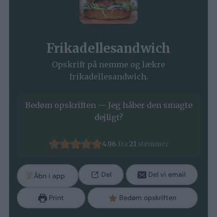
Frikadellesandwich
Opskrift på nemme og lækre
frikadellesandwich.
Bedøm opskriften — Jeg håber den smagte
dejligt?
4.96
fra
21
stemmer
Del
Del vi email
Åbn i app
Print
Bedøm opskriften