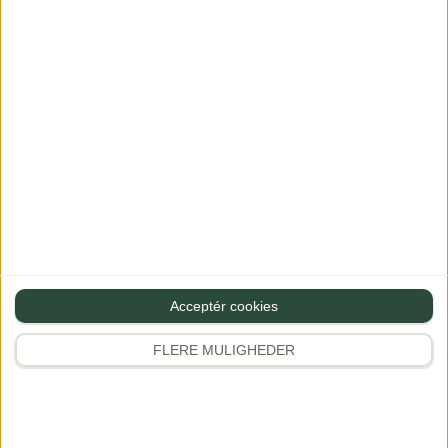
Navn
Gem mine oplysninger til næste gang du vil skrive en
kommentar
Acceptér cookies
FLERE MULIGHEDER