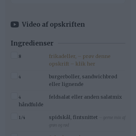
Video af opskriften
Ingredienser
▢
8
frikadeller, – prøv denne
opskrift – klik her
▢
4
burgerboller, sandwichbrød
eller lignende
▢
4
feldsalat eller anden salatmix
håndfulde
▢
1/4
spidskål, fintsnittet
– gerne mix af
grøn og rød
▢