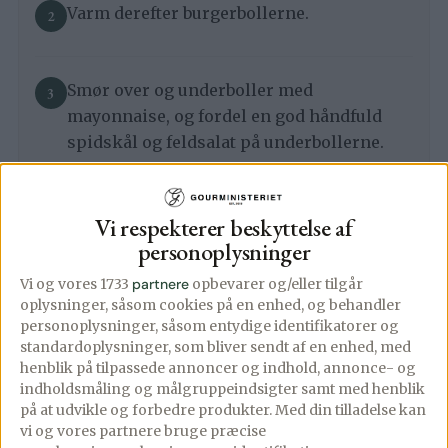
Varm derefter burgerbollerne.
Smør over og underboller med
mayonnaise, og fordel en god håndfuld
spidskål og feldsalat på underbollerne.
Halver frikadellerne og læg 4 skiver i hver
Vi respekterer beskyttelse af
bolle, – top med syltede agurker og slut af
personoplysninger
med topbollen.
Vi og vores 1733
partnere
opbevarer og/eller tilgår
oplysninger, såsom cookies på en enhed, og behandler
personoplysninger, såsom entydige identifikatorer og
standardoplysninger, som bliver sendt af en enhed, med
Næringsindhold
PREMIUM
henblik på tilpassede annoncer og indhold, annonce- og
indholdsmåling og målgruppeindsigter samt med henblik
på at udvikle og forbedre produkter.
Med din tilladelse kan
vi og vores partnere bruge præcise