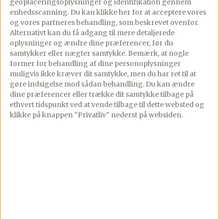
geoplaceringsoplysninger og identifikation gennem
enhedsscanning. Du kan klikke her for at acceptere vores
Næringsindhold er for Premium
og vores partneres behandling, som beskrevet ovenfor.
Se kalorier, protein, fedt, kulhydrater og mere
Alternativt kan du få adgang til mere detaljerede
pr. servering.
oplysninger og ændre dine præferencer, før du
samtykker eller nægter samtykke. Bemærk, at nogle
former for behandling af dine personoplysninger
Bliv Premium-medlem
muligvis ikke kræver dit samtykke, men du har ret til at
gøre indsigelse mod sådan behandling.
Du kan ændre
Fra 24,92 kr/md · Opsig når som helst
dine præferencer eller trække dit samtykke tilbage på
ethvert tidspunkt ved at vende tilbage til dette websted og
klikke på knappen "Privatliv" nederst på websiden.
Gourministeriet som app
Alt det du elsker ved Gourministeriet — uden
reklamer, hurtigere og altid ved hånden.
Annoncefri
Alle opskrifter
Ugens madplan
Smart indkøbsliste