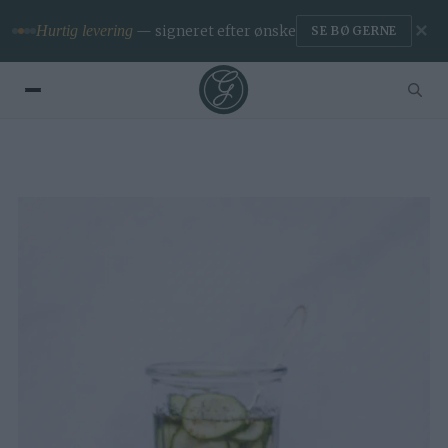
✕
Premium
— ingen reklamer & app
BLIV MEDLEM