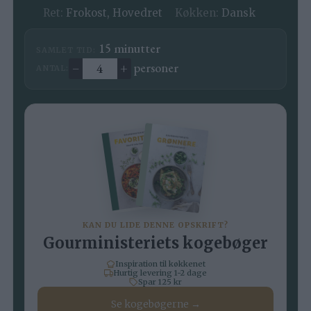
Ret:
Frokost, Hovedret
Køkken:
Dansk
minutter
15
minutter
SAMLET TID:
–
+
personer
ANTAL:
Ændre antal
KAN DU LIDE DENNE OPSKRIFT?
Gourministeriets kogebøger
Inspiration til køkkenet
Hurtig levering 1-2 dage
Spar 125 kr
Se kogebøgerne →