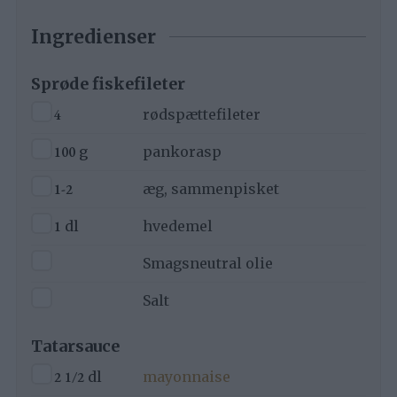
Ingredienser
Sprøde fiskefileter
▢
4
rødspættefileter
▢
100
g
pankorasp
▢
1-2
æg, sammenpisket
▢
1
dl
hvedemel
▢
Smagsneutral olie
▢
Salt
Tatarsauce
▢
2 1/2
dl
mayonnaise