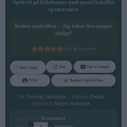
Opskrift på fiskeburger med sprød fiskefilet
og tatarsauce.
Bedøm opskriften — Jeg håber den smagte
dejligt?
5
fra
14
stemmer
Del
Del vi email
Åbn i app
Print
Bedøm opskriften
Ret:
Frokost, Hovedret
Køkken:
Dansk
Nøgleord:
Burger, fiskefilet
minutter
30
minutter
SAMLET TID:
–
+
personer
ANTAL: