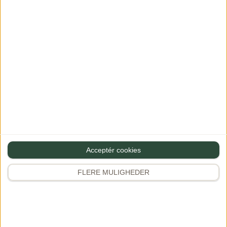
Skriv en kommentar
Din e-mailadresse vil ikke blive publiceret.
Krævede felter er
markeret med
*
Bedøm opskriften - jeg håber den smagte godt :)
Acceptér cookies
FLERE MULIGHEDER
Kommentar