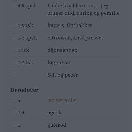
▢
4-5
spsk
friske krydderurter, – jeg
bruger dild, purløg og persille
▢
1
spsk
kapers, finthakket
▢
1-2
spsk
citronsaft, friskpresset
▢
1
tsk
dijonsennep
▢
1/2
tsk
løgpulver
▢
Salt og peber
Derudover
▢
4
burgerboller
▢
1/4
agurk
▢
1
gulerod