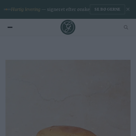
✕
Premium
— ingen reklamer & app
BLIV MEDLEM