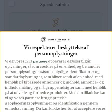
▢
Sprøde salater
Lav denne opskrift i appen
Trin-for-trin med skærmen tændt, tilføj til madplan
og indkøbsliste med ét tryk.
Vi respekterer beskyttelse af
Åbn i app
personoplysninger
Vi og vores 1733
partnere
opbevarer og/eller tilgår
oplysninger, såsom cookies på en enhed, og behandler
Fremgangsmåde
personoplysninger, såsom entydige identifikatorer og
standardoplysninger, som bliver sendt af en enhed, med
Tatarsauce
henblik på tilpassede annoncer og indhold, annonce- og
indholdsmåling og målgruppeindsigter samt med henblik
på at udvikle og forbedre produkter.
Med din tilladelse kan
Bland alle ingredienserne til tatarsaucen,
vi og vores partnere bruge præcise
og smag til med salt og peber.
geoplaceringsoplysninger og identifikation gennem
enhedsscanning. Du kan klikke her for at acceptere vores