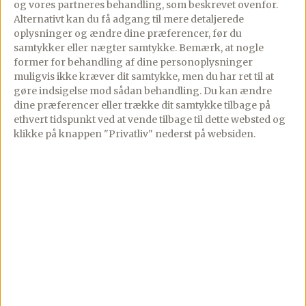
og vores partneres behandling, som beskrevet ovenfor.
Alternativt kan du få adgang til mere detaljerede
Opbevar tatarsaucen på køl til den skal
oplysninger og ændre dine præferencer, før du
serveres.
samtykker eller nægter samtykke. Bemærk, at nogle
former for behandling af dine personoplysninger
muligvis ikke kræver dit samtykke, men du har ret til at
gøre indsigelse mod sådan behandling.
Du kan ændre
Sprøde fiskefileter
dine præferencer eller trække dit samtykke tilbage på
ethvert tidspunkt ved at vende tilbage til dette websted og
Varm en pande op med smagsneutral olie
klikke på knappen "Privatliv" nederst på websiden.
til den når en temperatur på ca. 175 grader.
Du kan med fordel bruge friture, hvis du
har sådan én.
Dup rødspættefileterne tørre med lidt
køkkenrulle, og fjern eventuelle
urenheder.
Er fileterne meget store, kan du dele dem i