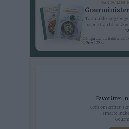
KAN DU LIDE 
Gourminister
To smukke kogebøger
inspiration til køkke
12
Inspiration til køkkenet
H
Spar 125 kr
Favoritter, 
Gem opskrifter, skr
smarte indkø
Gourmi