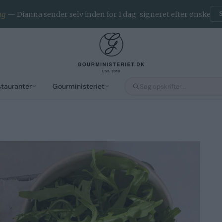
ng
— Dianna sender selv inden for 1 dag · signeret efter ønske
stauranter
Gourministeriet