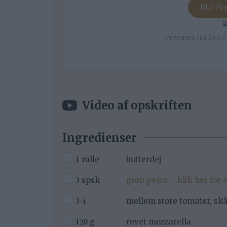
Bliv P
S
Premium fra 24,92 
Video af opskriften
Ingredienser
▢
1
rulle
butterdej
▢
3
spsk
grøn pesto – klik her for 
▢
3-4
mellem store tomater, skår
▢
120
g
revet mozzarella