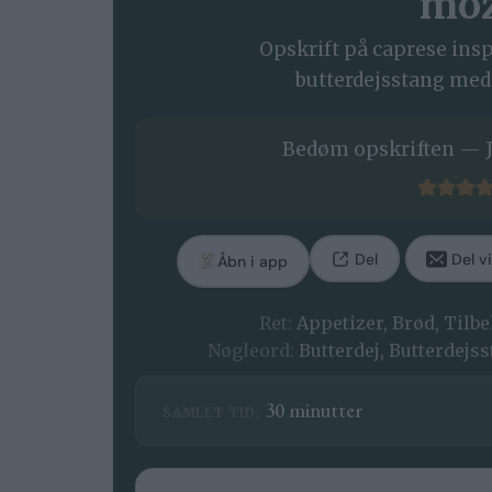
moz
Opskrift på caprese insp
butterdejsstang med
Bedøm opskriften — J
Del
Del vi
Åbn i app
Ret:
Appetizer, Brød, Tilb
Nøgleord:
Butterdej, Butterdejss
minutter
30
minutter
SAMLET TID: