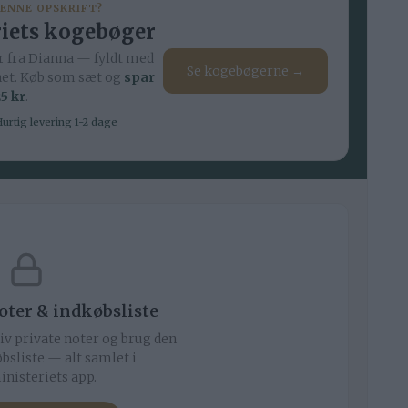
DENNE OPSKRIFT?
iets kogebøger
 fra Dianna — fyldt med
Se kogebøgerne →
net. Køb som sæt og
spar
5 kr
.
urtig levering 1-2 dage
noter & indkøbsliste
iv private noter og brug den
bsliste — alt samlet i
nisteriets app.