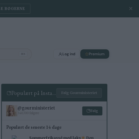
✕
SE BØGERNE
Log ind
Premium
⌘K
Populært på Instagram
Følg Gourministeriet
@gourministeriet
Følg
346.700 følgere
Populært de seneste 14 dage
Sommerfrikassé med laks
Den