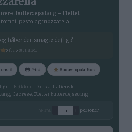
zarella
ireret butterdejsstang – Flettet
 tomat, pesto og mozzarela.
eg håber den smagte dejligt?
5
fra
3
stemmer
 email
Print
Bedøm opskriften
ehør
Køkken:
Dansk, Italiensk
tang, Caprese, Flettet butterdejsstang
–
+
personer
ANTAL:
Ændre antal