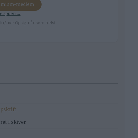
remium-medlem
e appen →
kr/md · Opsig når som helst
opskrift
et i skiver