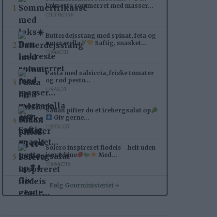
1
lækreste sommerret med masser…
1.776
36
Butterdejsstang med spinat, feta og
2
mozzarella
Saftig, snasket…
545
17
Pasta med salsiccia, friske tomater
3
og rød pesto…
441
3
Sådan pifter du et icebergsalat op
4
Giv gerne…
913
27
Solero inspireret flødeis - helt uden
5
ismaskine
Med…
664
15
Følg Gourministeriet