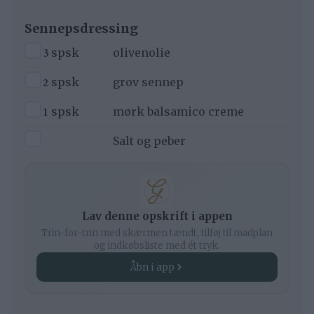
Sennepsdressing
▢
3
spsk
olivenolie
▢
2
spsk
grov sennep
▢
1
spsk
mørk balsamico creme
▢
Salt og peber
Lav denne opskrift i appen
Trin-for-trin med skærmen tændt, tilføj til madplan
og indkøbsliste med ét tryk.
Åbn i app