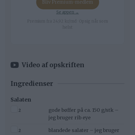
Bliv Premium-medlem
Se appen →
Premium fra 24,92 kr/md · Opsig når som
helst
Video af opskriften
Ingredienser
Salaten
▢
2
gode bøffer på ca. 150 g/stk –
jeg bruger rib eye
▢
2
blandede salater – jeg bruger