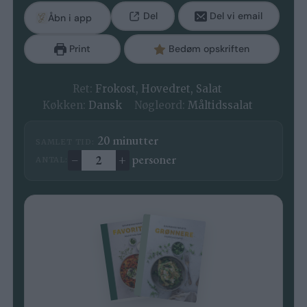
Del
Del vi email
Åbn i app
Print
Bedøm opskriften
Ret:
Frokost, Hovedret, Salat
Køkken:
Dansk
Nøgleord:
Måltidssalat
minutter
20
minutter
SAMLET TID:
–
+
personer
ANTAL:
Ændre antal