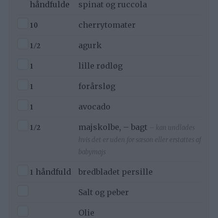
håndfulde
spinat og ruccola
▢
10
cherrytomater
▢
1/2
agurk
▢
1
lille rødløg
▢
1
forårsløg
▢
1
avocado
▢
1/2
majskolbe, – bagt
– kan undlades
hvis det er uden for sæson eller erstattes af
babymajs
▢
1
håndfuld
bredbladet persille
▢
Salt og peber
▢
Olie