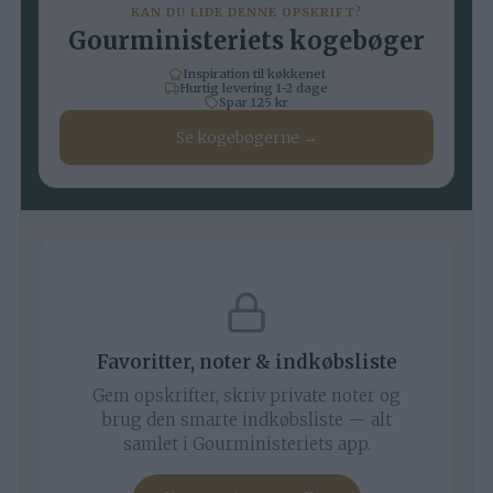
KAN DU LIDE DENNE OPSKRIFT?
Gourministeriets kogebøger
Inspiration til køkkenet
Hurtig levering 1-2 dage
Spar 125 kr
Se kogebøgerne →
Favoritter, noter & indkøbsliste
Gem opskrifter, skriv private noter og
brug den smarte indkøbsliste — alt
samlet i Gourministeriets app.