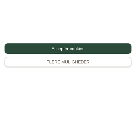
et par hundrede grader i 20-30
minutter.
Kog dem gerne 15 minutter først, så
du er sikker på de er helt møre:)
Kh Dianna
Acceptér cookies
FLERE MULIGHEDER
Rasmus Kerteminde
RK
·
21/11/2024 at 20:57
Svar
For Sevan Da – Den sad lige i skabet… fulgte nok ikke
helt opskriften, da jeg bare brugte det
forhåndenværende i grønsagsskuffen. Rev mig og
købte en tyk Ribeye hos kød-pusheren. Som bare fik
fuld skrald over gasblusset i udekøkkenet med lidt
Cognac (med flammer i udhængshøjde til følge) helt