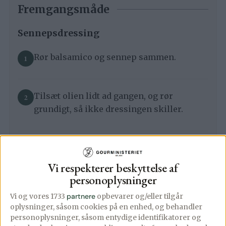
Fremgangsmåde
Sennepsdressing
Rør balsamico og sennep sammen.
Tilsæt olien lidt ad gangen, og rør
grundigt, så ikke dressingen skiller.
Krydr dressingen med salt og peber og stil
til side.
Vi respekterer beskyttelse af
personoplysninger
Vi og vores 1733
partnere
opbevarer og/eller tilgår
Salaten
oplysninger, såsom cookies på en enhed, og behandler
personoplysninger, såsom entydige identifikatorer og
Varm en pande op med en smule olie, –