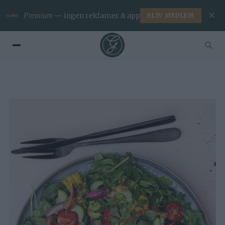
✕
Premium
— ingen reklamer & app
BLIV MEDLEM