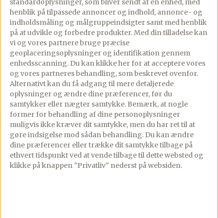
standardoplysninger, som bliver sendt af en enhed, med
den skal være brændende varm.
henblik på tilpassede annoncer og indhold, annonce- og
indholdsmåling og målgruppeindsigter samt med henblik
på at udvikle og forbedre produkter.
Med din tilladelse kan
vi og vores partnere bruge præcise
Krydr bøfferne med salt og peber, og steg
geoplaceringsoplysninger og identifikation gennem
dem i ca. 2-3 min på hver side, – alt efter
enhedsscanning. Du kan klikke her for at acceptere vores
tykkelse og hvordan du ønsker dem
og vores partneres behandling, som beskrevet ovenfor.
Alternativt kan du få adgang til mere detaljerede
tilberedt.
oplysninger og ændre dine præferencer, før du
samtykker eller nægter samtykke. Bemærk, at nogle
former for behandling af dine personoplysninger
Lad bøfferne trække på et spækbræt mens
muligvis ikke kræver dit samtykke, men du har ret til at
gøre indsigelse mod sådan behandling.
Du kan ændre
grøntsagerne renses og snittes.
dine præferencer eller trække dit samtykke tilbage på
ethvert tidspunkt ved at vende tilbage til dette websted og
klikke på knappen "Privatliv" nederst på websiden.
Riv salaterne i grove stykker, halver
agurken, fjern kernerne og skær den i
skiver, halver tomaterne og skær løget i
både.