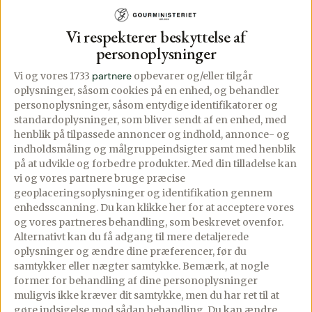
▢
1-2
fed
hvidløg
Vi respekterer beskyttelse af
▢
1/2
citron, saften heraf
personoplysninger
▢
Vi og vores 1733
partnere
opbevarer og/eller tilgår
Salt og friskkværnet peber
oplysninger, såsom cookies på en enhed, og behandler
▢
personoplysninger, såsom entydige identifikatorer og
Lidt grønt til toppen
standardoplysninger, som bliver sendt af en enhed, med
henblik på tilpassede annoncer og indhold, annonce- og
indholdsmåling og målgruppeindsigter samt med henblik
på at udvikle og forbedre produkter.
Med din tilladelse kan
vi og vores partnere bruge præcise
Lav denne opskrift i appen
geoplaceringsoplysninger og identifikation gennem
Trin-for-trin med skærmen tændt, tilføj til madplan
enhedsscanning. Du kan klikke her for at acceptere vores
og indkøbsliste med ét tryk.
og vores partneres behandling, som beskrevet ovenfor.
Åbn i app
Alternativt kan du få adgang til mere detaljerede
oplysninger og ændre dine præferencer, før du
samtykker eller nægter samtykke. Bemærk, at nogle
former for behandling af dine personoplysninger
Fremgangsmåde
muligvis ikke kræver dit samtykke, men du har ret til at
gøre indsigelse mod sådan behandling.
Du kan ændre