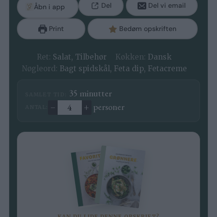
Del
Del vi email
Åbn i app
Print
Bedøm opskriften
Ret:
Salat, Tilbehør
Køkken:
Dansk
Nøgleord:
Bagt spidskål, Feta dip, Fetacreme
minutter
35
minutter
SAMLET TID:
–
+
personer
ANTAL:
Ændre antal
KAN DU LIDE DENNE OPSKRIFT?