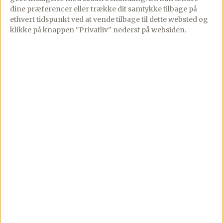
Skær spidskålen i kvarte, og læg
dine præferencer eller trække dit samtykke tilbage på
ethvert tidspunkt ved at vende tilbage til dette websted og
stykkerne i et ovnfast fad, med
klikke på knappen "Privatliv" nederst på websiden.
skærefladen opad. Brug lidt olie i bunden
– eller et stykke bagepapir.
Dryp spidskålen med olie og krydr med
salt og friskkværnet peber, og bag dem i
en forvarmet ovn ved 220 grader,
almindelig varme, i ca. 20-25 minutter.
Imens steges baconen sprød på en pande
eller i ovnen.
lad det trække på lidt køkkenrulle og hak
det derefter fint.