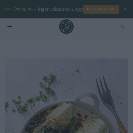
✕
Premium
— ingen reklamer & app
BLIV MEDLEM