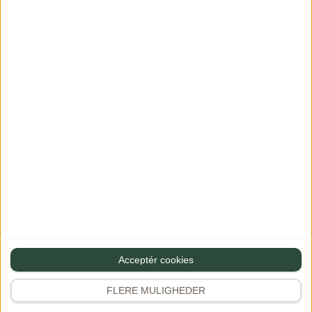
Gem mine oplysninger til næste gang du vil skrive en
kommentar
Acceptér cookies
Populært på Instagram
Følg Gourministeriet
FLERE MULIGHEDER
@gourministeriet