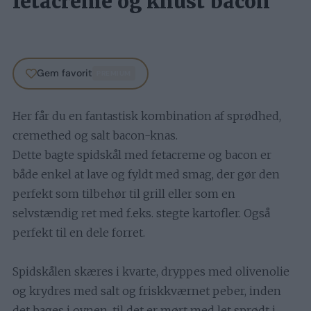
fetacreme og knust bacon
Gem favorit
PREMIUM
Her får du en fantastisk kombination af sprødhed,
cremethed og salt bacon-knas.
Dette bagte spidskål med fetacreme og bacon er
både enkel at lave og fyldt med smag, der gør den
perfekt som tilbehør til grill eller som en
selvstændig ret med f.eks. stegte kartofler. Også
perfekt til en dele forret.
Spidskålen skæres i kvarte, dryppes med olivenolie
og krydres med salt og friskkværnet peber, inden
det bages i ovnen, til det er mørt med let sprødt i