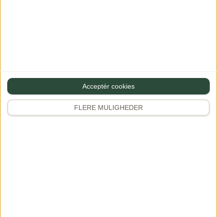
Gourministeriet
Et af Danmarks største maduniverser med 2.000+ opskrifter,
restaurantanmeldelser, rejseinspiration og meget mere.
Grundlagt af Dianna Brinch.
Acceptér cookies
App Store
Google Play
FLERE MULIGHEDER
Opskrifter
Tilbehør
Frokost
Kød
Sunde opskrifter
Salater