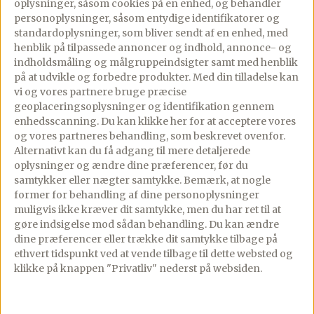
oplysninger, såsom cookies på en enhed, og behandler
med kålsalat og
pulled lamb,
personoplysninger, såsom entydige identifikatorer og
chilidressing
kålsalat og
standardoplysninger, som bliver sendt af en enhed, med
henblik på tilpassede annoncer og indhold, annonce- og
chilidressing
indholdsmåling og målgruppeindsigter samt med henblik
07/10/2020
PREMIUM
på at udvikle og forbedre produkter.
Med din tilladelse kan
Kommentar
PREMIUM
vi og vores partnere bruge præcise
06/10/2020
2 comments
Lækre pitabrød serveret
geoplaceringsoplysninger og identifikation gennem
enhedsscanning. Du kan klikke her for at acceptere vores
med saftig pulled lamb,
Æggewraps fyldt med
og vores partneres behandling, som beskrevet ovenfor.
kålsalat med 3 slags kål,
rester af pulled lamb,
Alternativt kan du få adgang til mere detaljerede
saltede mandler og
sprød kålsalat og
oplysninger og ændre dine præferencer, før du
samtykker eller nægter samtykke. Bemærk, at nogle
chilidressing.Disse pita
hjemmelavet
former for behandling af dine personoplysninger
brød smager bare […]
chilidressing, – et
muligvis ikke kræver dit samtykke, men du har ret til at
fantastisk lækkert og
gøre indsigelse mod sådan behandling.
Du kan ændre
dine præferencer eller trække dit samtykke tilbage på
mættende måltid. Når […]
ethvert tidspunkt ved at vende tilbage til dette websted og
Se mere
klikke på knappen "Privatliv" nederst på websiden.
Se mere