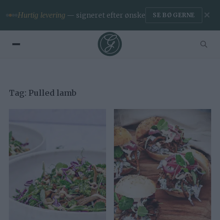
✕
Hurtig levering
— signeret efter ønske
SE BØGERNE
Tag:
Pulled lamb