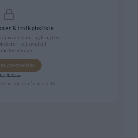
noter & indkøbsliste
iv private noter og brug den
bsliste — alt samlet i
nisteriets app.
remium-medlem
e appen →
kr/md · Opsig når som helst