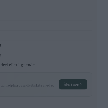
t
r
deri eller lignende
Åbn i app
 til madplan og indkøbsliste med ét