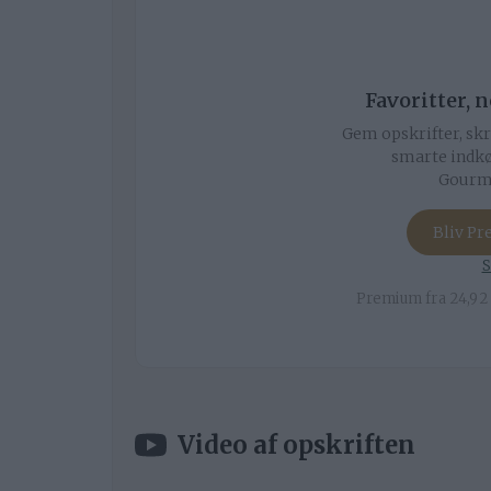
Favoritter, 
Gem opskrifter, skr
smarte indkø
Gourmi
Bliv P
S
Premium fra 24,92 
Video af opskriften