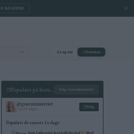
✕
SE BØGERNE
Log ind
Premium
⌘K
Populært på Instagram
Følg Gourministeriet
@gourministeriet
Følg
346.300 følgere
Populært de seneste 14 dage
Den lækreste kartoffelsalat
Med