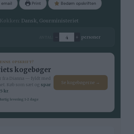
 email
Print
Bedøm opskriften
Køkken:
Dansk, Gourministeriet
–
+
personer
ANTAL:
Ændre antal
DENNE OPSKRIFT?
iets kogebøger
 fra Dianna — fyldt med
Se kogebøgerne →
net. Køb som sæt og
spar
5 kr
.
urtig levering 1-2 dage