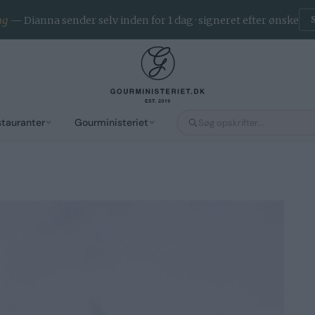
ng
— Dianna sender selv inden for 1 dag · signeret efter ønske
stauranter
Gourministeriet