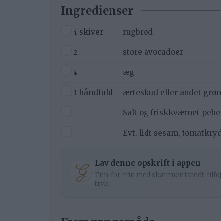
Ingredienser
▢
4
skiver
rugbrød
▢
2
store avocadoer
▢
4
æg
▢
1
håndfuld
ærteskud eller andet grøn
▢
Salt og friskkværnet pebe
▢
Evt. lidt sesam, tomatkryd
Lav denne opskrift i appen
Trin-for-trin med skærmen tændt, tilføj
tryk.