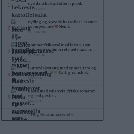
1
nye danske kartofler, sprød…
1.353
33
Kylling og sprøde kartofler i cremet
2
svampesauce
Nemt…
1.606
15
Sommerfrikassé med laks
Den
3
lækreste sommerret med masser…
1.713
36
Butterdejsstang med spinat, feta og
4
mozzarella
Saftig, snasket…
527
17
Pasta med salsiccia, friske tomater
5
og rød pesto…
437
3
Følg Gourministeriet