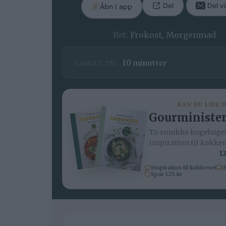
Del
Del vi
Åbn i app
Ret:
Frokost, Morgenmad
minutter
10
minutter
SAMLET TID:
KAN DU LIDE 
Gourminister
To smukke kogebøger
inspiration til køkke
12
Inspiration til køkkenet
H
Spar 125 kr