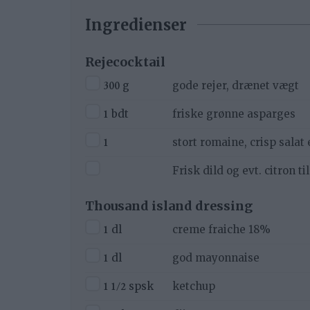
Ingredienser
Rejecocktail
▢
300
g
gode rejer, drænet vægt
▢
1
bdt
friske grønne asparges
▢
1
stort romaine, crisp salat 
▢
Frisk dild og evt. citron ti
Thousand island dressing
▢
1
dl
creme fraiche 18%
▢
1
dl
god mayonnaise
▢
1 1/2
spsk
ketchup