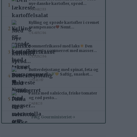
1
nye danske kartofler, sprød…
1.361
33
Kylling og sprøde kartofler i cremet
2
svampesauce
Nemt…
1.615
16
Sommerfrikassé med laks
Den
3
lækreste sommerret med masser…
1.725
36
Butterdejsstang med spinat, feta og
4
mozzarella
Saftig, snasket…
532
17
Pasta med salsiccia, friske tomater
5
og rød pesto…
438
3
Følg Gourministeriet