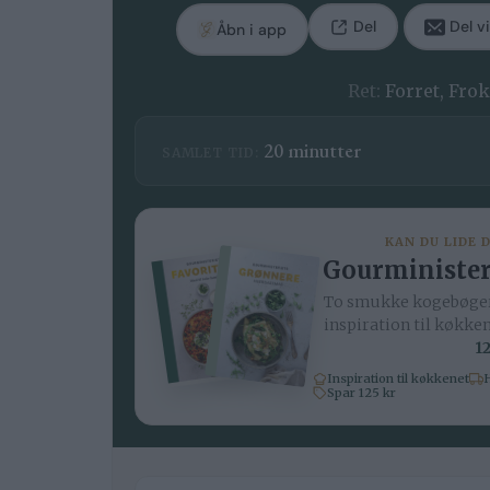
Del
Del vi
Åbn i app
Ret:
Forret, Fro
minutter
20
minutter
SAMLET TID:
KAN DU LIDE 
Gourminister
To smukke kogebøger
inspiration til køkke
12
Inspiration til køkkenet
H
Spar 125 kr