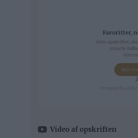
Favoritter, 
Gem opskrifter, skr
smarte indkø
Gourmi
Bliv P
S
Premium fra 24,92 
Video af opskriften