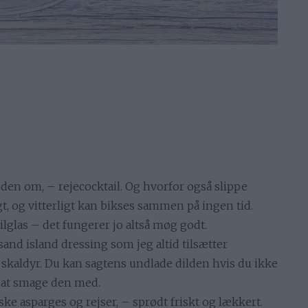
n om, – rejecocktail. Og hvorfor også slippe
, og vitterligt kan bikses sammen på ingen tid.
ailglas – det fungerer jo altså møg godt.
d island dressing som jeg altid tilsætter
 skaldyr. Du kan sagtens undlade dilden hvis du ikke
e at smage den med.
iske asparges og rejser, – sprødt friskt og lækkert.