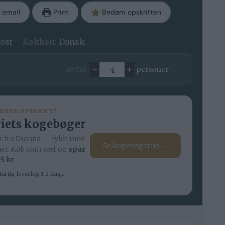
 email
Print
Bedøm opskriften
kost
Køkken:
Dansk
–
+
personer
ANTAL:
Ændre antal
DENNE OPSKRIFT?
iets kogebøger
 fra Dianna — fyldt med
Se kogebøgerne →
net. Køb som sæt og
spar
5 kr
.
urtig levering 1-2 dage