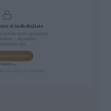
noter & indkøbsliste
iv private noter og brug den
bsliste — alt samlet i
nisteriets app.
remium-medlem
e appen →
kr/md · Opsig når som helst