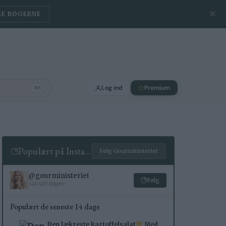
✕
SE BØGERNE
Log ind
Premium
⌘K
Populært på Instagram
Følg Gourministeriet
@gourministeriet
Følg
346.400 følgere
Populært de seneste 14 dage
Den lækreste kartoffelsalat
Med