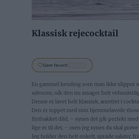
Klassisk rejecocktail
Gem favorit
PREMIUM
En gammel kending som man ikke slipper ude
udenom, når den nu smager helt vidunderligt
Denne er lavet helt klassisk, anrettet i cockt
Den er toppet med min hjemmelavede thousan
finthakket dild, – synes det går perfekt med
lige er til det, – men jeg synes du skal prøv
Jeg holder den helt enkelt, sprøde salater, fr