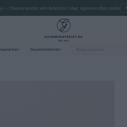
ng
— Dianna sender selv inden for 1 dag · signeret efter ønske
stauranter
Gourministeriet