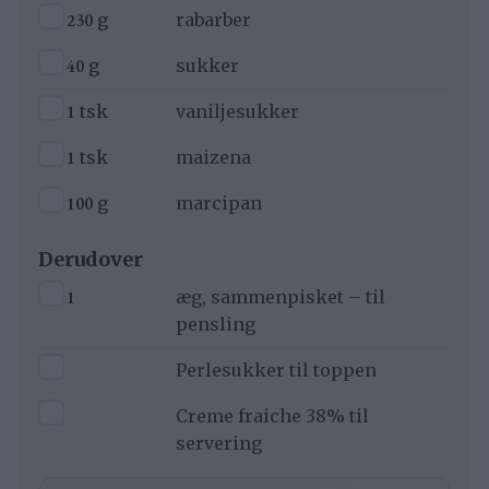
▢
230
g
rabarber
▢
40
g
sukker
▢
1
tsk
vaniljesukker
▢
1
tsk
maizena
▢
100
g
marcipan
Derudover
▢
1
æg, sammenpisket – til
pensling
▢
Perlesukker til toppen
▢
Creme fraiche 38% til
servering