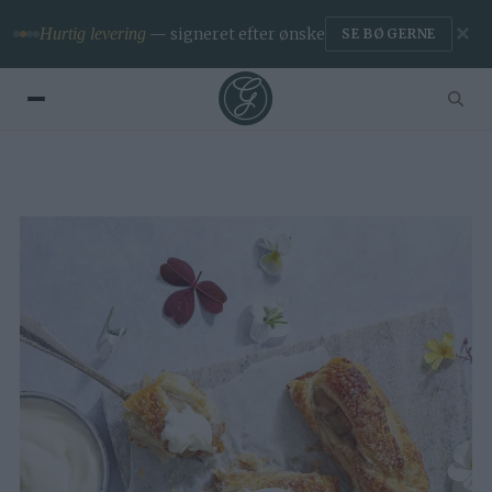
✕
Premium
— ingen reklamer & app
BLIV MEDLEM