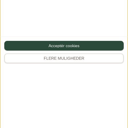
Birgitte
B
·
22/08/2024 at 16:23
Svar
Kan man bruge frosne rabarber?
Vh Birgitte
Acceptér cookies
FLERE MULIGHEDER
Dianna
·
23/08/2024 at 13:38
Svar
Hej Birgitte
Det kan du sagtens ja
Lad dem tø op og dræn dem godt i en
sigte – dup evt. med lidt køkkenrulle
hvis de er meget våde.
Majsstivelsen sørger også for at