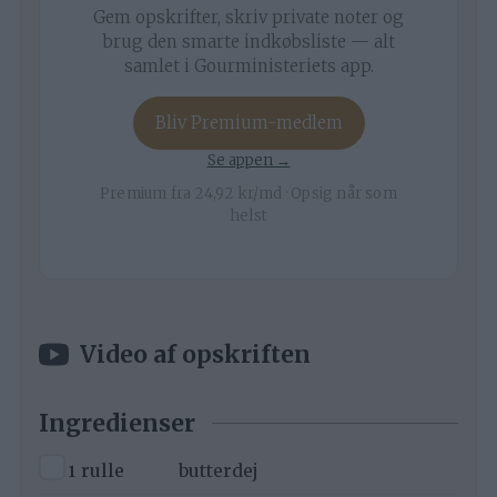
Gem opskrifter, skriv private noter og
brug den smarte indkøbsliste — alt
samlet i Gourministeriets app.
Bliv Premium-medlem
Se appen →
Premium fra 24,92 kr/md · Opsig når som
helst
Video af opskriften
Ingredienser
▢
1
rulle
butterdej