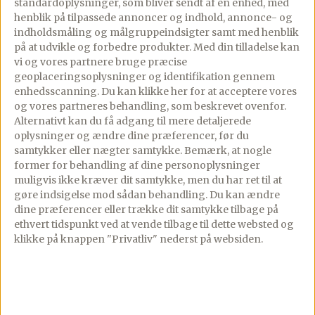
standardoplysninger, som bliver sendt af en enhed, med
Se billedet af hvordan butterdejen skal
henblik på tilpassede annoncer og indhold, annonce- og
skæres, lige under opskriften.
indholdsmåling og målgruppeindsigter samt med henblik
på at udvikle og forbedre produkter.
Med din tilladelse kan
vi og vores partnere bruge præcise
geoplaceringsoplysninger og identifikation gennem
Skær dine rabarber i mindre stykker. Tern
enhedsscanning. Du kan klikke her for at acceptere vores
eller skiver, det kommer an på hvor store
og vores partneres behandling, som beskrevet ovenfor.
de er, og hvor grove du ønsker dem.
Alternativt kan du få adgang til mere detaljerede
oplysninger og ændre dine præferencer, før du
samtykker eller nægter samtykke. Bemærk, at nogle
former for behandling af dine personoplysninger
Bland rabarber med sukker, vaniljesukker
muligvis ikke kræver dit samtykke, men du har ret til at
og maizena – rør det godt sammen.
gøre indsigelse mod sådan behandling.
Du kan ændre
dine præferencer eller trække dit samtykke tilbage på
ethvert tidspunkt ved at vende tilbage til dette websted og
klikke på knappen "Privatliv" nederst på websiden.
Smuldr halvdelen af marcipanen på det
midterste stykke af butterdejen. Fordel
derefter rabarberne på toppen, og slut af
med at smuldre det sidste marcipan på