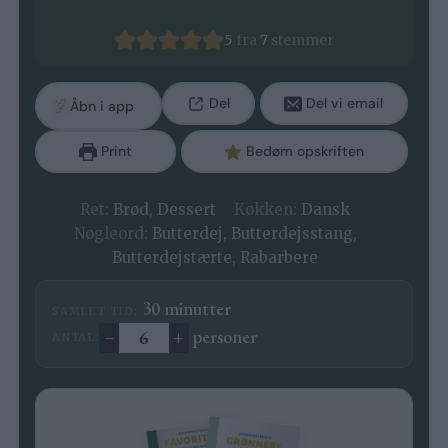
5
fra
7
stemmer
Del
Del vi email
Åbn i app
Print
Bedøm opskriften
Ret:
Brød, Dessert
Køkken:
Dansk
Nøgleord:
Butterdej, Butterdejsstang,
Butterdejstærte, Rabarbere
minutter
30
minutter
SAMLET TID:
–
+
personer
ANTAL:
Ændre antal