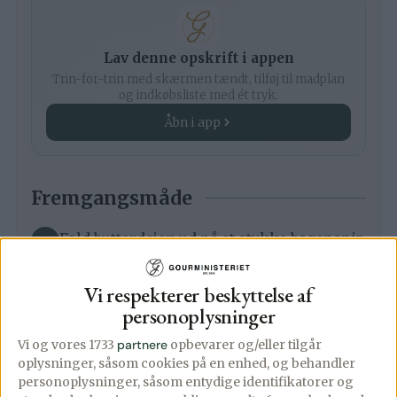
Lav denne opskrift i appen
Trin-for-trin med skærmen tændt, tilføj til madplan
og indkøbsliste med ét tryk.
Åbn i app
Fremgangsmåde
Fold butterdejen ud på et stykke bagepapir.
Vi respekterer beskyttelse af
Fyldet skal fordeles på midten af
personoplysninger
butterdejen, så skær skrå strimler i dejen
Vi og vores 1733
partnere
opbevarer og/eller tilgår
til du når 1/3 del ind på butterdejspladen.
oplysninger, såsom cookies på en enhed, og behandler
Gør dette på begge sider.
personoplysninger, såsom entydige identifikatorer og