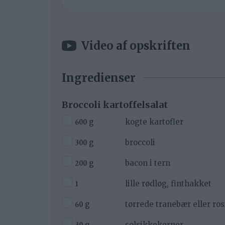
Video af opskriften
Ingredienser
Broccoli kartoffelsalat
▢
600
g
kogte kartofler
▢
300
g
broccoli
▢
200
g
bacon i tern
▢
1
lille rødløg, finthakket
▢
60
g
tørrede tranebær eller ros
▢
30
g
solsikkekerner