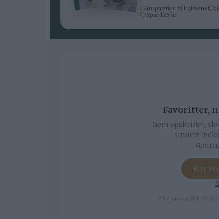
Inspiration til køkkenet
H
Spar 125 kr
Favoritter, 
Gem opskrifter, skr
smarte indkø
Gourmi
Bliv P
S
Premium fra 24,92 