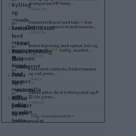
1
svampesauce
Nemt…
1.643
16
Sommerfrikassé med laks
Den
2
lækreste sommerret med masser…
1.745
36
Butterdejsstang med spinat, feta og
3
mozzarella
Saftig, snasket…
535
17
Pasta med salsiccia, friske tomater
4
og rød pesto…
439
3
Sådan pifter du et icebergsalat op
5
Giv gerne…
905
27
Følg Gourministeriet