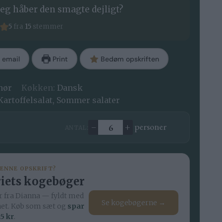
eg håber den smagte dejligt?
5
fra
15
stemmer
 email
Print
Bedøm opskriften
ehør
Køkken:
Dansk
 Kartoffelsalat, Sommer salater
–
+
personer
ANTAL:
Ændre antal
DENNE OPSKRIFT?
iets kogebøger
 fra Dianna — fyldt med
Se kogebøgerne →
net. Køb som sæt og
spar
5 kr
.