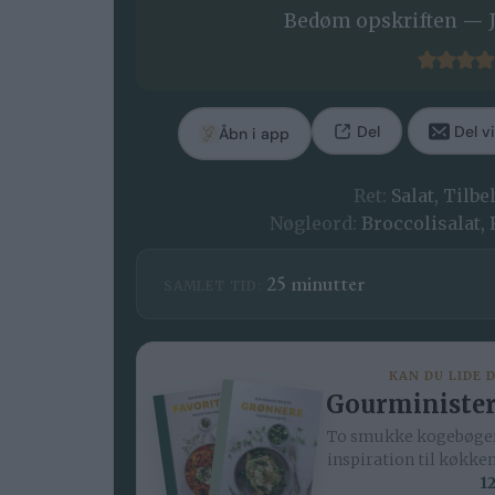
Bedøm opskriften — J
Del
Del vi
Åbn i app
Ret:
Salat, Tilb
Nøgleord:
Broccolisalat,
minutter
25
minutter
SAMLET TID:
KAN DU LIDE 
Gourminister
To smukke kogebøger
inspiration til køkke
12