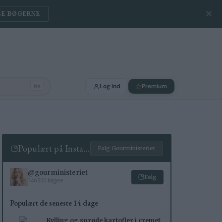
✕
SE BØGERNE
Log ind
Premium
⌘K
Populært på Instagram
Følg Gourministeriet
@gourministeriet
Følg
346.500 følgere
Populært de seneste 14 dage
Kylling og sprøde kartofler i cremet