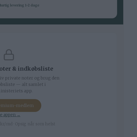
urtig levering 1-2 dage
noter & indkøbsliste
iv private noter og brug den
bsliste — alt samlet i
nisteriets app.
remium-medlem
e appen →
kr/md · Opsig når som helst