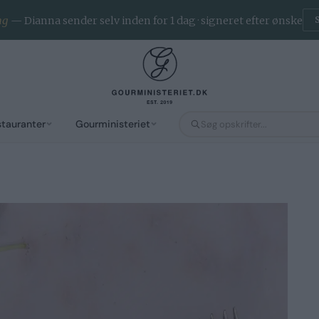
ng
— Dianna sender selv inden for 1 dag · signeret efter ønske
stauranter
Gourministeriet