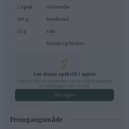
▢
2
spsk
olivenolie
▢
525
g
hvedemel
▢
12
g
salt
▢
Sesam og birkes
Lav denne opskrift i appen
Trin-for-trin med skærmen tændt, tilføj til madplan
og indkøbsliste med ét tryk.
Åbn i app
Fremgangsmåde