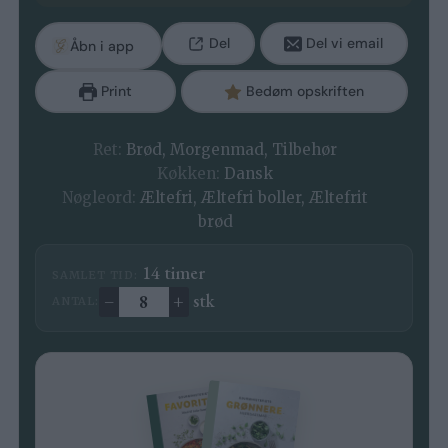
Del
Del vi email
Åbn i app
Print
Bedøm opskriften
Ret:
Brød, Morgenmad, Tilbehør
Køkken:
Dansk
Nøgleord:
Æltefri, Æltefri boller, Æltefrit
brød
timer
14
timer
SAMLET TID:
–
+
stk
ANTAL:
Ændre antal