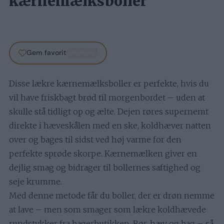
kærnemælksboller
Gem favorit
PREMIUM
Disse lækre kærnemælksboller er perfekte, hvis du
vil have friskbagt brød til morgenbordet – uden at
skulle stå tidligt op og ælte. Dejen røres supernemt
direkte i hæveskålen med en ske, koldhæver natten
over og bages til sidst ved høj varme for den
perfekte sprøde skorpe. Kærnemælken giver en
dejlig smag og bidrager til bollernes saftighed og
seje krumme.
Med denne metode får du boller, der er drøn nemme
at lave – men som smager som lækre koldhævede
rundstykker fra bagerbutikken. Rør, hæv og bag – så