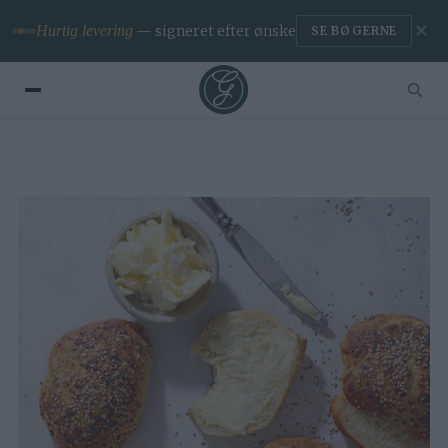
✕
Hurtig levering
— signeret efter ønske
SE BØGERNE