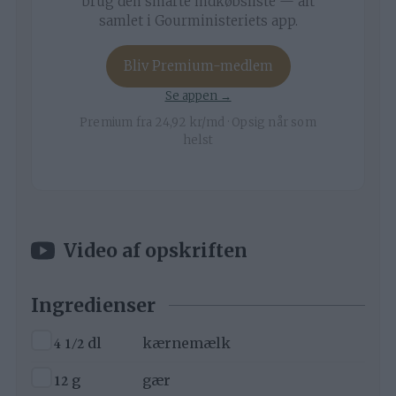
brug den smarte indkøbsliste — alt
samlet i Gourministeriets app.
Bliv Premium-medlem
Se appen →
Premium fra 24,92 kr/md · Opsig når som
helst
Video af opskriften
Ingredienser
▢
4 1/2
dl
kærnemælk
▢
12
g
gær