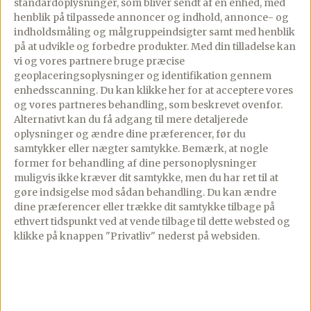
dejen på vej, hvis der er behov for det.
standardoplysninger, som bliver sendt af en enhed, med
henblik på tilpassede annoncer og indhold, annonce- og
Synes du dejen virker for fast, kan du
indholdsmåling og målgruppeindsigter samt med henblik
tilsætte op til 1/2 dl ekstra kærnemælk –
på at udvikle og forbedre produkter.
Med din tilladelse kan
tilsæt lidt ad gangen.
vi og vores partnere bruge præcise
geoplaceringsoplysninger og identifikation gennem
enhedsscanning. Du kan klikke her for at acceptere vores
og vores partneres behandling, som beskrevet ovenfor.
Læg låg på, og lad dejen hæve en halv
Alternativt kan du få adgang til mere detaljerede
times tid på køkkenbordet, inden den
oplysninger og ændre dine præferencer, før du
kommer på køl natten over.
samtykker eller nægter samtykke. Bemærk, at nogle
former for behandling af dine personoplysninger
muligvis ikke kræver dit samtykke, men du har ret til at
gøre indsigelse mod sådan behandling.
Du kan ændre
Dag 2
dine præferencer eller trække dit samtykke tilbage på
ethvert tidspunkt ved at vende tilbage til dette websted og
Tag dejen ud af køleskabet og lad den få
klikke på knappen "Privatliv" nederst på websiden.
lidt temperatur imens ovnen varmes op.
Lad dejen blive i bøtten.
*Brug gerne bagestål når du bager disse
boller, – det giver et virkelig lækkert