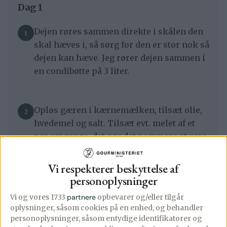
Dag 1
Dejen røres sammen direkte i skålen den
skal hæves i, så sørg for den er stor nok så
dejen kan hæve. Jeg rører dejen sammen i
en condibøtte på 3 liter.
Opløs gæren i kærnemælken, tilsæt olie,
hvedemel og salt. Tilsæt evt. melet af et
par omgange, det gør det nemmere at røre
sammen.
Vi respekterer beskyttelse af
personoplysninger
Rør dejen godt sammen med en ske, og
Vi og vores 1733
partnere
opbevarer og/eller tilgår
sørg for at alt melet er rørt ind i dejen.
oplysninger, såsom cookies på en enhed, og behandler
Fugt evt. hånden med lidt vand, og hjælp
personoplysninger, såsom entydige identifikatorer og