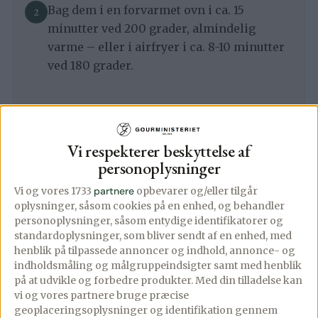
Bag dem i en forvarmet ovn i ca. 15
minutter ved 200 grader, almindelig
varme – eller i airfryer i ca. 8-10 minutter
ved 180 grader.
Whipped ricotta
Vi respekterer beskyttelse af
Imens tomaterne bages forberedes den
personoplysninger
rørte ricotta.
Vi og vores 1733
partnere
opbevarer og/eller tilgår
oplysninger, såsom cookies på en enhed, og behandler
personoplysninger, såsom entydige identifikatorer og
Hæld ricottaen i en minihakker eller
standardoplysninger, som bliver sendt af en enhed, med
lignende, krydr med en smule salt, og rør
henblik på tilpassede annoncer og indhold, annonce- og
ricottaen til den er blød og cremet.
indholdsmåling og målgruppeindsigter samt med henblik
på at udvikle og forbedre produkter.
Med din tilladelse kan
Det tager 3-4 minutter, og jeg vil anbefale
vi og vores partnere bruge præcise
at du skraber kanterne ned et par gange
geoplaceringsoplysninger og identifikation gennem