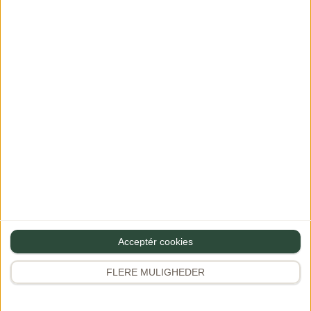
Vis 2 flere kommentarer
Skriv en kommentar
Din e-mailadresse vil ikke blive publiceret.
Krævede felter er
markeret med
*
Acceptér cookies
Bedøm opskriften - jeg håber den smagte godt :)
FLERE MULIGHEDER