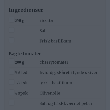
Ingredienser
▢
250
g
ricotta
▢
Salt
▢
Frisk basilikum
Bagte tomater
▢
200
g
cherrytomater
▢
5-6
fed
hvidløg, skåret i tynde skiver
▢
1/2
tsk
tørret basilikum
▢
4
spsk
Olivenolie
▢
Salt og friskkværnet peber