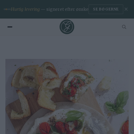
✕
Hurtig levering
— signeret efter ønske
SE BØGERNE