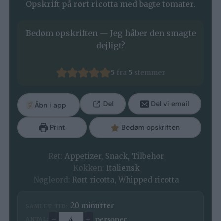
Opskrift på rørt ricotta med bagte tomater.
Bedøm opskriften — Jeg håber den smagte
dejligt?
5
fra
5
stemmer
Del
Del vi email
Åbn i app
Print
Bedøm opskriften
Ret:
Appetizer, Snack, Tilbehør
Køkken:
Italiensk
Nøgleord:
Rørt ricotta, Whipped ricotta
minutter
20
minutter
SAMLET TID:
–
+
personer
ANTAL: