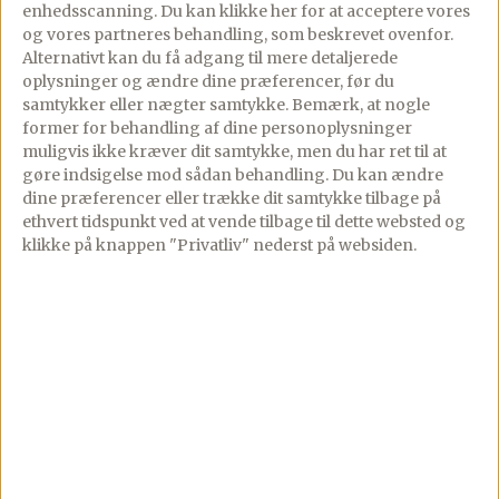
enhedsscanning. Du kan klikke her for at acceptere vores
undervejs.
og vores partneres behandling, som beskrevet ovenfor.
Alternativt kan du få adgang til mere detaljerede
oplysninger og ændre dine præferencer, før du
Whipped ricotta med bagte tomater
samtykker eller nægter samtykke. Bemærk, at nogle
former for behandling af dine personoplysninger
Smør ricotta cremen ud på en tallerken, og
muligvis ikke kræver dit samtykke, men du har ret til at
gøre indsigelse mod sådan behandling.
Du kan ændre
top med friske basilikumbalde, de bagte
dine præferencer eller trække dit samtykke tilbage på
tomater og juicen herfra.
ethvert tidspunkt ved at vende tilbage til dette websted og
klikke på knappen "Privatliv" nederst på websiden.
Krydr med friskkværnet peber og server
med sprøde skriver brød, fladbrød eller
lignende.
Næringsindhold
PREMIUM