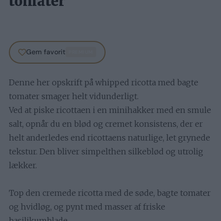
tomater
Gem favorit
PREMIUM
Denne her opskrift på whipped ricotta med bagte
tomater smager helt vidunderligt.
Ved at piske ricottaen i en minihakker med en smule
salt, opnår du en blød og cremet konsistens, der er
helt anderledes end ricottaens naturlige, let grynede
tekstur. Den bliver simpelthen silkeblød og utrolig
lækker.
Top den cremede ricotta med de søde, bagte tomater
og hvidløg, og pynt med masser af friske
basilikumblade.