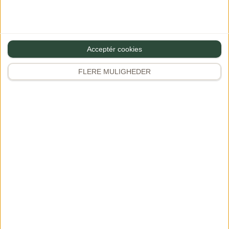
Kød
Sunde opskrifter
Salater
Vegetarretter
Acceptér cookies
Pasta
FLERE MULIGHEDER
Kylling & fjerkræ
Se alle opskrifter
Udforsk
Instagram
346K+
Rejser & oplevelser
Kogebøger
Samarbejde
Favoritter