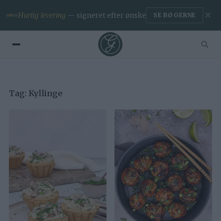
✕
Hurtig levering
— signeret efter ønske
SE BØGERNE
Tag:
Kyllinge