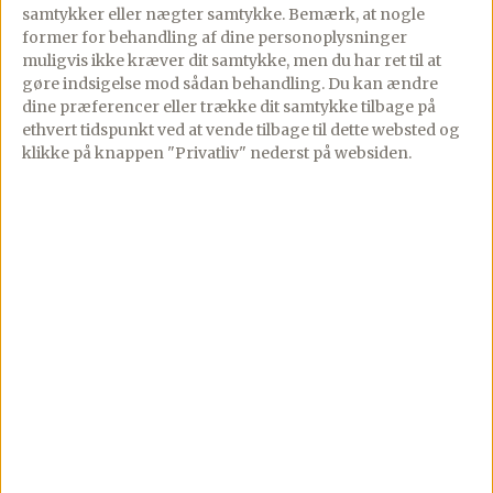
samtykker eller nægter samtykke. Bemærk, at nogle
Tarteletter med
former for behandling af dine personoplysninger
grydekylling,
muligvis ikke kræver dit samtykke, men du har ret til at
skysauce og
gøre indsigelse mod sådan behandling.
Du kan ændre
dine præferencer eller trække dit samtykke tilbage på
kantareller
ethvert tidspunkt ved at vende tilbage til dette websted og
klikke på knappen "Privatliv" nederst på websiden.
PREMIUM
14/09/2020
Kommentar
Restemad når det er aller
bedst, – tarteletter fyldt
med rester af grydestegt
kylling og skysauce. Det
heler piftet op […]
Se mere