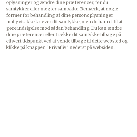
oplysninger og ændre dine præferencer, før du
samtykker eller nægter samtykke. Bemærk, at nogle
Sødmælks
former for behandling af dine personoplysninger
muligvis ikke kræver dit samtykke, men du har ret til at
franskbrød med
gøre indsigelse mod sådan behandling.
Du kan ændre
birkes
dine præferencer eller trække dit samtykke tilbage på
ethvert tidspunkt ved at vende tilbage til dette websted og
10/09/2019
PREMIUM
klikke på knappen "Privatliv" nederst på websiden.
2 comments
Hjemmebagt sødmælks
franskbrød med birkes,
– super nemt at bage og
kræver på ingen måde
de store bage
skills.Friskbagt
sødmælks […]