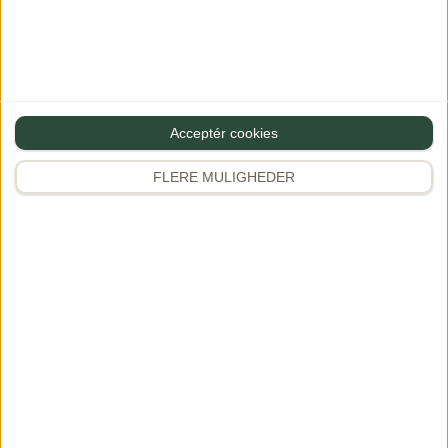
Frokost
Kød
Sunde opskrifter
Salater
Acceptér cookies
Vegetarretter
FLERE MULIGHEDER
Pasta
Kylling & fjerkræ
Se alle opskrifter
Udforsk
Instagram
346K+
Rejser & oplevelser
Kogebøger
Samarbejde