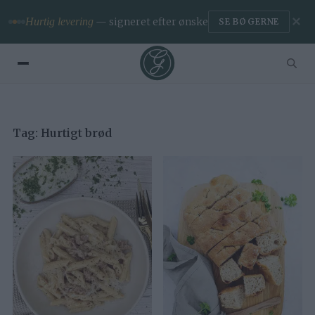
✕
Hurtig levering
— signeret efter ønske
SE BØGERNE
Tag:
Hurtigt brød