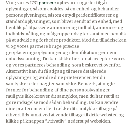
Vi og vores 1731
partnere
opbevarer og/eller tilgår
oplysninger, såsom cookies på en enhed, og behandler
One pot
Hummus med
personoplysninger, såsom entydige identifikatorer og
bønnesuppe med
soltørrede
standardoplysninger, som bliver sendt af en enhed, med
henblik på tilpassede annoncer og indhold, annonce- og
salsiccia og pasta
tomater
indholdsmåling og målgruppeindsigter samt med henblik
på at udvikle og forbedre produkter.
Med din tilladelse kan
11/08/2025
PREMIUM
PREMIUM
vi og vores partnere bruge præcise
08/09/2025
6 comments
4 comments
geoplaceringsoplysninger og identifikation gennem
enhedsscanning. Du kan klikke her for at acceptere vores
One pot bønnesuppe
Hummus med soltørrede
og vores partneres behandling, som beskrevet ovenfor.
med salsiccia og pasta –
tomater – cremet og
Alternativt kan du få adgang til mere detaljerede
oplysninger og ændre dine præferencer, før du
Inspireret af italiensk
smagfuld dip. Hvis du
samtykker eller nægter samtykke. Bemærk, at nogle
bønnesuppe. Her får du
elsker klassisk hummus,
former for behandling af dine personoplysninger
en italiensk
så må du prøve denne
muligvis ikke kræver dit samtykke, men du har ret til at
gøre indsigelse mod sådan behandling.
Du kan ændre
inspireret toscansk
variant […]
dine præferencer eller trække dit samtykke tilbage på
bønnesuppe med
ethvert tidspunkt ved at vende tilbage til dette websted og
salsiccia […]
klikke på knappen "Privatliv" nederst på websiden.
Se mere