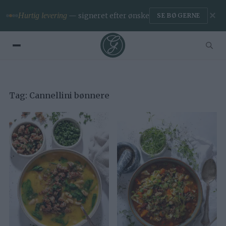
✕
Hurtig levering
— signeret efter ønske
SE BØGERNE
Tag:
Cannellini bønnere