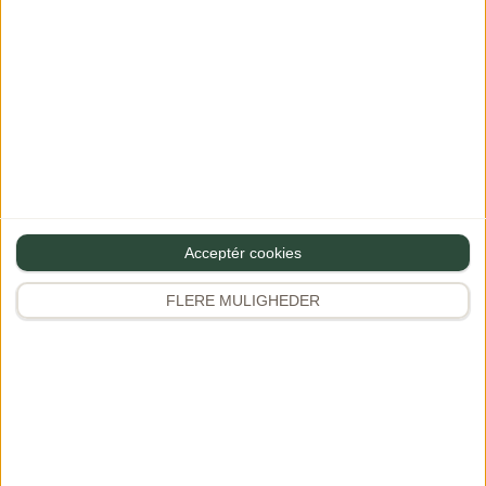
Gourministeriet
Et af Danmarks største maduniverser med 2.000+ opskrifter,
restaurantanmeldelser, rejseinspiration og meget mere.
Grundlagt af Dianna Brinch.
Acceptér cookies
FLERE MULIGHEDER
App Store
Google Play
Opskrifter
Tilbehør
Frokost