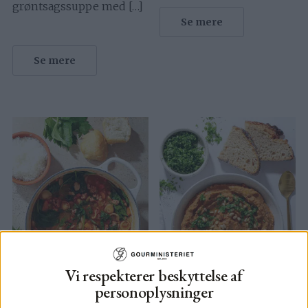
grøntsagssuppe med […]
Se mere
Se mere
Vi respekterer beskyttelse af
personoplysninger