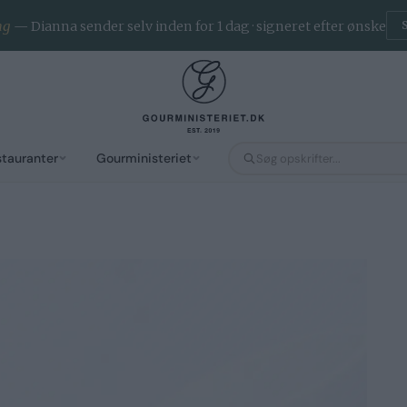
voritter · App til iOS & Android
— næringsindhold på alle opsk
stauranter
Gourministeriet