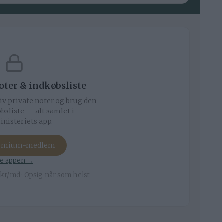
noter & indkøbsliste
iv private noter og brug den
bsliste — alt samlet i
nisteriets app.
remium-medlem
e appen →
kr/md · Opsig når som helst