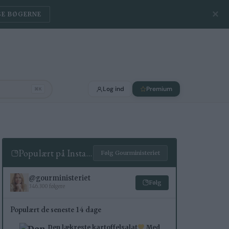
✕
rifter
BLIV MEDLEM
Log ind
Premium
⌘K
Populært på Instagram
Følg Gourministeriet
@gourministeriet
Følg
346.300 følgere
Populært de seneste 14 dage
Den lækreste kartoffelsalat
Med