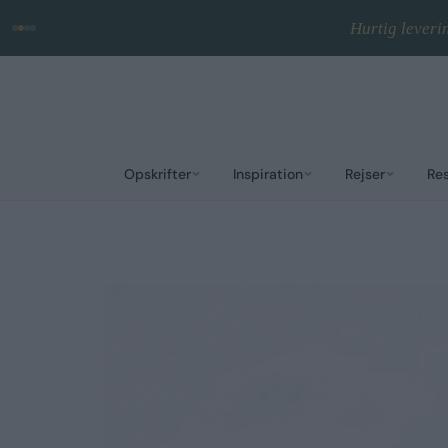
Ingen reklamer · Gem fa
Opskrifter
Inspiration
Rejser
Re