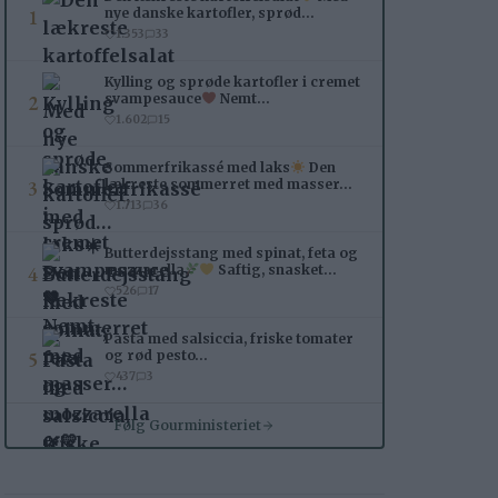
1
nye danske kartofler, sprød…
1.353
33
Kylling og sprøde kartofler i cremet
2
svampesauce
Nemt…
1.602
15
Sommerfrikassé med laks
Den
3
lækreste sommerret med masser…
1.713
36
Butterdejsstang med spinat, feta og
4
mozzarella
Saftig, snasket…
526
17
Pasta med salsiccia, friske tomater
5
og rød pesto…
437
3
Følg Gourministeriet