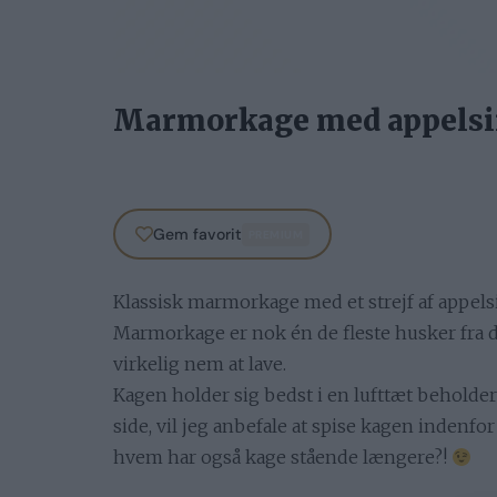
Marmorkage med appels
Gem favorit
PREMIUM
Klassisk marmorkage med et strejf af appels
Marmorkage er nok én de fleste husker fra 
virkelig nem at lave.
Kagen holder sig bedst i en lufttæt beholde
side, vil jeg anbefale at spise kagen indenfor
hvem har også kage stående længere?!