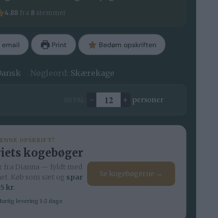
4.88
fra
8
stemmer
 email
Print
Bedøm opskriften
Dansk
Nøgleord:
Skærekage
–
+
personer
ANTAL:
Ændre antal
DENNE OPSKRIFT?
iets kogebøger
 fra Dianna — fyldt med
Se kogebøgerne →
net. Køb som sæt og
spar
5 kr
.
urtig levering 1-2 dage