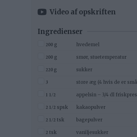
Video af opskriften
Ingredienser
▢
200
g
hvedemel
▢
200
g
smør, stuetemperatur
▢
220
g
sukker
▢
3
store æg (4 hvis de er små
▢
1 1/2
appelsin – 3/4 dl friskpre
▢
2 1/2
spsk
kakaopulver
▢
2 1/2
tsk
bagepulver
▢
2
tsk
vaniljesukker