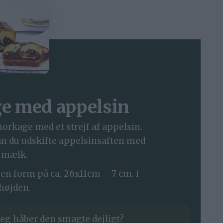
 med appelsin
orkage med et strejf af appelsin.
an du udskifte appelsinsaften med
mælk.
 en form på ca. 26x11cm – 7 cm. i
højden.
eg håber den smagte dejligt?