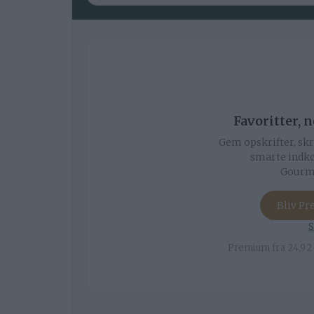
Favoritter, 
Gem opskrifter, skr
smarte indkø
Gourmi
Bliv P
S
Premium fra 24,92 