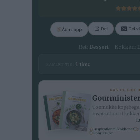
Del
Del vi
Åbn i app
Ret:
Dessert
Køkken:
time
1
time
SAMLET TID:
KAN DU LIDE 
Gourminister
To smukke kogebøger
inspiration til køkke
12
Inspiration til køkkenet
H
Spar 125 kr