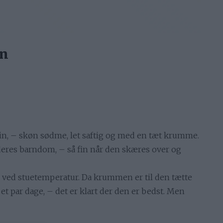
in
in, – skøn sødme, let saftig og med en tæt krumme.
deres barndom, – så fin når den skæres over og
r ved stuetemperatur. Da krummen er til den tætte
 et par dage, – det er klart der den er bedst. Men