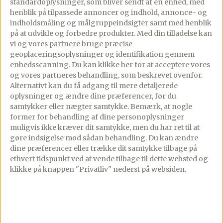
standardoplysninger, som bliver sendt af en enhed, med
skrællede og skåret i tern
henblik på tilpassede annoncer og indhold, annonce- og
▢
indholdsmåling og målgruppeindsigter samt med henblik
2
porrer, kun det nederste hvide
på at udvikle og forbedre produkter.
Med din tilladelse kan
stykke, skåret i ringe
vi og vores partnere bruge præcise
▢
geoplaceringsoplysninger og identifikation gennem
1
dl
creme fraiche 18%
enhedsscanning. Du kan klikke her for at acceptere vores
▢
og vores partneres behandling, som beskrevet ovenfor.
50
g
smør
Alternativt kan du få adgang til mere detaljerede
▢
oplysninger og ændre dine præferencer, før du
Kogevand fra kartoflerne
samtykker eller nægter samtykke. Bemærk, at nogle
▢
former for behandling af dine personoplysninger
Salt
muligvis ikke kræver dit samtykke, men du har ret til at
▢
gøre indsigelse mod sådan behandling.
Du kan ændre
Frisk timian til pynt
dine præferencer eller trække dit samtykke tilbage på
ethvert tidspunkt ved at vende tilbage til dette websted og
klikke på knappen "Privatliv" nederst på websiden.
Lav denne opskrift i appen
Trin-for-trin med skærmen tændt, tilføj til madplan
og indkøbsliste med ét tryk.