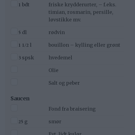
▢
1
bdt
friske krydderurter, – f.eks.
timian, rosmarin, persille,
løvstikke mv.
▢
5
dl
rødvin
▢
1 1/2
l
bouillon – kylling eller grønt
▢
3
spsk
hvedemel
▢
Olie
▢
Salt og peber
Saucen
▢
Fond fra braisering
▢
25
g
smør
▢
Evt. lidt kulør