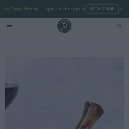
✕
Premium
— ingen reklamer & app
BLIV MEDLEM