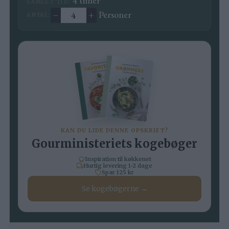
4
timer
SAMLET TID:
–
+
Personer
ANTAL:
Ændre antal
KAN DU LIDE DENNE OPSKRIFT?
Gourministeriets kogebøger
Inspiration til køkkenet
Hurtig levering 1-2 dage
Spar 125 kr
Se kogebøgerne →