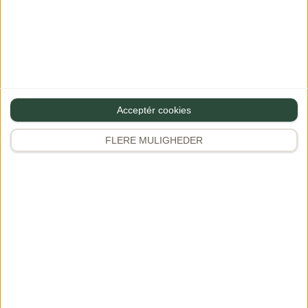
Acceptér cookies
FLERE MULIGHEDER
Lammeskank – Opskrift på rødvins braiseret skank
med tilbehør