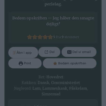
perleløg.
Bedøm opskriften — Jeg håber den smagte
dejligt?
5
fra
9
stemmer
Del
Del vi email
Åbn i app
Print
Bedøm opskriften
Ret:
Hovedret
Køkken:
Dansk, Gourministeriet
Nøgleord:
Lam, Lammeskank, Påskelam,
Simremad
timer