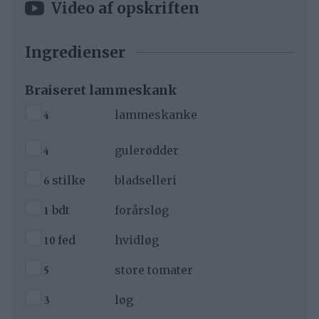
Video af opskriften
Ingredienser
Braiseret lammeskank
▢
4
lammeskanke
▢
4
gulerødder
▢
6
stilke
bladselleri
▢
1
bdt
forårsløg
▢
10
fed
hvidløg
▢
5
store tomater
▢
3
løg