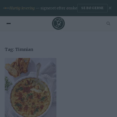
✕
Hurtig levering
— signeret efter ønske
SE BØGERNE
Tag:
Timnian