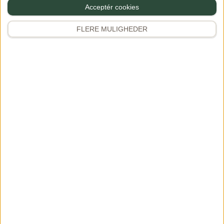
Acceptér cookies
Samarbejde
Favoritter
FLERE MULIGHEDER
Premium
APP
Information
Privatlivs- & cookiepolitik
Handelsbetingelser
Kontakt
Tilmeld nyhedsbrev
© 2026 Gourministeriet — alle rettigheder forbeholdes
Opskrifter, billeder, tekster og øvrigt indhold tilhører Gourministeriet og
er beskyttet af ophavsret. Intet må kopieres, gengives eller distribueres
uden vores skriftlige samtykke. Vil du bruge vores materiale, er du
meget velkommen til at kontakte os.