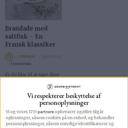
Brandade med
saltfisk – En
Fransk klassiker
26/03/2024
PREMIUM
3 comments
Er du klar til at tage dine
smagsløg på en
gastronomisk rejse til
Vi respekterer beskyttelse af
Frankrig? Min version af
personoplysninger
den klassiske Brandade
Vi og vores 1733
partnere
opbevarer og/eller tilgår
[…]
oplysninger, såsom cookies på en enhed, og behandler
personoplysninger, såsom entydige identifikatorer og