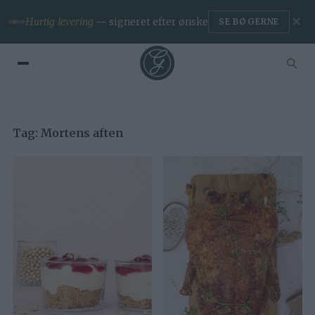
✕
Hurtig levering
— signeret efter ønske
SE BØGERNE
Tag:
Mortens aften