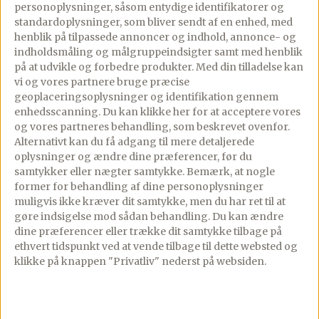
Se mere
cheesecake i gals, –
personoplysninger, såsom entydige identifikatorer og
standardoplysninger, som bliver sendt af en enhed, med
perfekt […]
henblik på tilpassede annoncer og indhold, annonce- og
indholdsmåling og målgruppeindsigter samt med henblik
på at udvikle og forbedre produkter.
Med din tilladelse kan
vi og vores partnere bruge præcise
Se mere
geoplaceringsoplysninger og identifikation gennem
enhedsscanning. Du kan klikke her for at acceptere vores
og vores partneres behandling, som beskrevet ovenfor.
Alternativt kan du få adgang til mere detaljerede
oplysninger og ændre dine præferencer, før du
samtykker eller nægter samtykke. Bemærk, at nogle
former for behandling af dine personoplysninger
Gourministeriet
muligvis ikke kræver dit samtykke, men du har ret til at
gøre indsigelse mod sådan behandling.
Du kan ændre
Et af Danmarks største maduniverser med 2.000+ opskrifter,
dine præferencer eller trække dit samtykke tilbage på
restaurantanmeldelser, rejseinspiration og meget mere.
ethvert tidspunkt ved at vende tilbage til dette websted og
Grundlagt af Dianna Brinch.
klikke på knappen "Privatliv" nederst på websiden.
App Store
Google Play