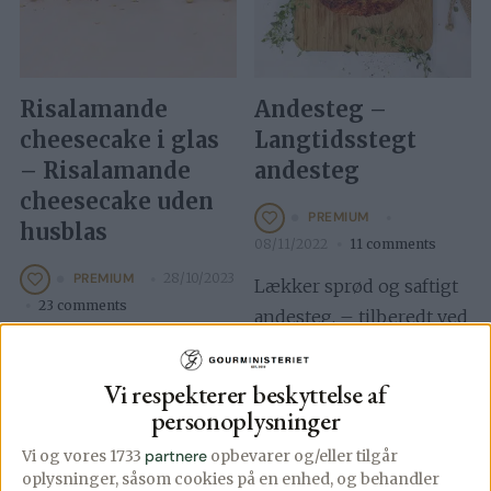
Risalamande
Andesteg –
cheesecake i glas
Langtidsstegt
– Risalamande
andesteg
cheesecake uden
PREMIUM
husblas
08/11/2022
11 comments
28/10/2023
PREMIUM
Lækker sprød og saftigt
23 comments
andesteg, – tilberedt ved
Virkelig nem opskrift på
130 grader i godt 3
risalamande cheesecake,
timer.Andesteg hører sig
Vi respekterer beskyttelse af
– lavet på kun 15
til både Mortens aften […]
personoplysninger
minutter og uden
Vi og vores 1733
partnere
opbevarer og/eller tilgår
husblas.Risalamande
oplysninger, såsom cookies på en enhed, og behandler