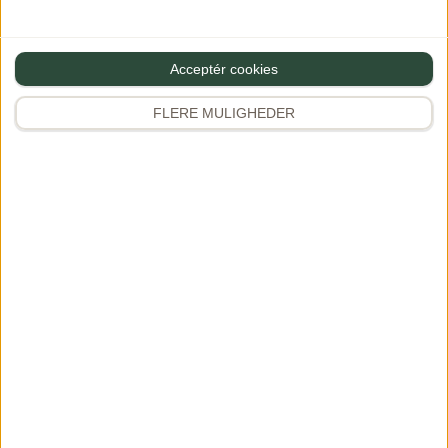
Instagram
346K+
Rejser & oplevelser
Acceptér cookies
Kogebøger
Samarbejde
FLERE MULIGHEDER
Favoritter
Premium
APP
Information
Privatlivs- & cookiepolitik
Handelsbetingelser
Kontakt
Tilmeld nyhedsbrev
© 2026 Gourministeriet — alle rettigheder forbeholdes
Opskrifter, billeder, tekster og øvrigt indhold tilhører Gourministeriet og