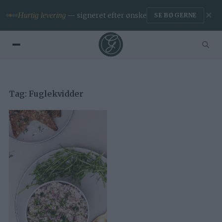
✕
Hurtig levering
— signeret efter ønske
SE BØGERNE
Tag:
Fuglekvidder