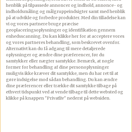
Se mere
henblik på tilpassede annoncer og indhold, annonce- og
indholdsmåling og målgruppeindsigter samt med henblik
på at udvikle og forbedre produkter.
Med din tilladelse kan
vi og vores partnere bruge præcise
geoplaceringsoplysninger og identifikation gennem
enhedsscanning. Du kan klikke her for at acceptere vores
og vores partneres behandling, som beskrevet ovenfor.
Gourministeriet
Alternativt kan du få adgang til mere detaljerede
oplysninger og ændre dine præferencer, før du
Et af Danmarks største maduniverser med 2.000+ opskrifter,
samtykker eller nægter samtykke. Bemærk, at nogle
restaurantanmeldelser, rejseinspiration og meget mere.
former for behandling af dine personoplysninger
Grundlagt af Dianna Brinch.
muligvis ikke kræver dit samtykke, men du har ret til at
gøre indsigelse mod sådan behandling.
Du kan ændre
dine præferencer eller trække dit samtykke tilbage på
ethvert tidspunkt ved at vende tilbage til dette websted og
klikke på knappen "Privatliv" nederst på websiden.
App Store
Google Play
Opskrifter
Tilbehør