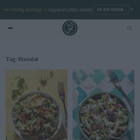
✕
Hurtig levering
— signeret efter ønske
SE BØGERNE
Tag:
Rissalat