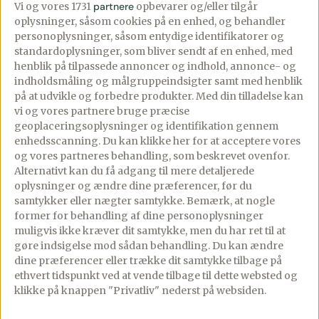
Vi og vores 1731
partnere
opbevarer og/eller tilgår
oplysninger, såsom cookies på en enhed, og behandler
Rissalat med
Rissalat med
personoplysninger, såsom entydige identifikatorer og
sprøde ris, kylling
sprøde ris, kylling
standardoplysninger, som bliver sendt af en enhed, med
henblik på tilpassede annoncer og indhold, annonce- og
og cremet
og chilidressing
indholdsmåling og målgruppeindsigter samt med henblik
peanutdressing
på at udvikle og forbedre produkter.
Med din tilladelse kan
PREMIUM
vi og vores partnere bruge præcise
28/03/2026
5 comments
PREMIUM
geoplaceringsoplysninger og identifikation gennem
enhedsscanning. Du kan klikke her for at acceptere vores
02/05/2026
4 comments
Asiatisk rissalat med
og vores partneres behandling, som beskrevet ovenfor.
Crispy rissalat med
sprøde ris, kylling og
Alternativt kan du få adgang til mere detaljerede
oplysninger og ændre dine præferencer, før du
sprøde ris, kylling og
chilidressing – Nem og
samtykker eller nægter samtykke. Bemærk, at nogle
cremet peanutdressing.
lækker måltidssalat. Den
former for behandling af dine personoplysninger
Rissalat med sprøde ris,
her rissalat er virkelig
muligvis ikke kræver dit samtykke, men du har ret til at
gøre indsigelse mod sådan behandling.
Du kan ændre
kylling og
noget helt […]
dine præferencer eller trække dit samtykke tilbage på
peanutdressing er én af
ethvert tidspunkt ved at vende tilbage til dette websted og
de […]
klikke på knappen "Privatliv" nederst på websiden.
Se mere