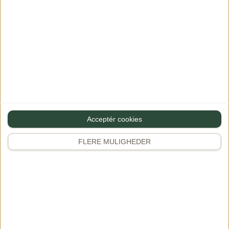
Gourministeriet
Et af Danmarks største maduniverser med 2.000+ opskrifter,
restaurantanmeldelser, rejseinspiration og meget mere.
Grundlagt af Dianna Brinch.
Acceptér cookies
FLERE MULIGHEDER
App Store
Google Play
Opskrifter
Tilbehør
Frokost