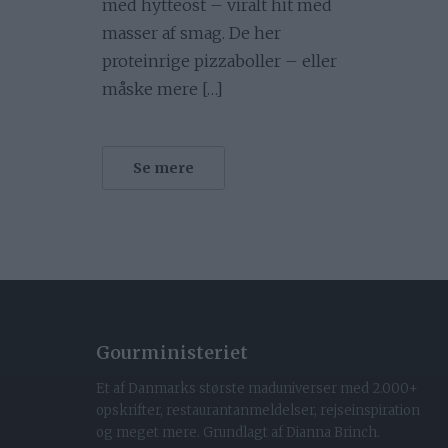
med hytteost – viralt hit med
masser af smag. De her
proteinrige pizzaboller – eller
måske mere […]
Se mere
Gourministeriet
Et af Danmarks største maduniverser med 2.000+
opskrifter, restaurantanmeldelser, rejseinspiration
og meget mere. Grundlagt af Dianna Brinch.