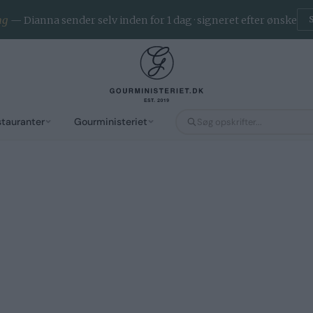
ng
— Dianna sender selv inden for 1 dag · signeret efter ønske
stauranter
Gourministeriet