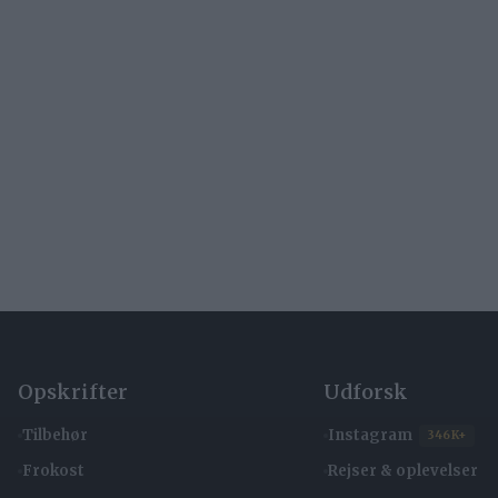
Opskrifter
Udforsk
Tilbehør
Instagram
346K+
Frokost
Rejser & oplevelser