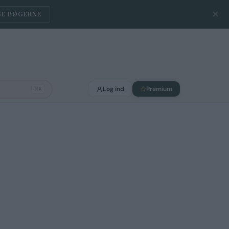
✕
SE BØGERNE
Log ind
Premium
⌘K