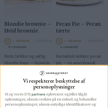
Blondie brownie –
Pecan Pie – Pecan
Hvid brownie
tærte
23/09/2021
25/06/2021
PREMIUM
PREMIUM
8 comments
4 comments
Nem, lækker og saftig
Fantastisk lækker pecan
blondie kage, – brownie
pie, – en amerikansk
lavet med hvid
klassiker der smager helt
chokolade. Jeg har tilsat
vidunderligt. Sprød
Vi respekterer beskyttelse af
hakkede pecannødder i
mørdej toppet med
personoplysninger
denne, synes […]
masser af pecannødder
Vi og vores 1731
partnere
opbevarer og/eller tilgår
og […]
oplysninger, såsom cookies på en enhed, og behandler
personoplysninger, såsom entydige identifikatorer og