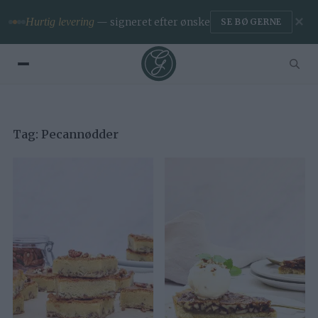
✕
Hurtig levering
— signeret efter ønske
SE BØGERNE
Tag:
Pecannødder