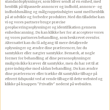
Se mere
standardoplysninger, som bliver sendt af en enhed, med
henblik på tilpassede annoncer og indhold, annonce- og
Se mere
indholdsmåling og målgruppeindsigter samt med henblik
på at udvikle og forbedre produkter.
Med din tilladelse kan
vi og vores partnere bruge præcise
geoplaceringsoplysninger og identifikation gennem
enhedsscanning. Du kan klikke her for at acceptere vores
og vores partneres behandling, som beskrevet ovenfor.
Alternativt kan du få adgang til mere detaljerede
Gourministeriet
oplysninger og ændre dine præferencer, før du
samtykker eller nægter samtykke. Bemærk, at nogle
Et af Danmarks største maduniverser med 2.000+ opskrifter,
former for behandling af dine personoplysninger
restaurantanmeldelser, rejseinspiration og meget mere.
muligvis ikke kræver dit samtykke, men du har ret til at
Grundlagt af Dianna Brinch.
gøre indsigelse mod sådan behandling.
Du kan ændre
dine præferencer eller trække dit samtykke tilbage på
ethvert tidspunkt ved at vende tilbage til dette websted og
klikke på knappen "Privatliv" nederst på websiden.
App Store
Google Play
Opskrifter