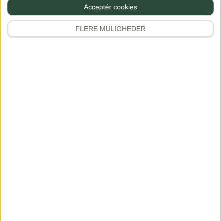
Acceptér cookies
Samarbejde
Favoritter
FLERE MULIGHEDER
Premium
APP
Information
Privatlivs- & cookiepolitik
Handelsbetingelser
Kontakt
Tilmeld nyhedsbrev
© 2026 Gourministeriet — alle rettigheder forbeholdes
Opskrifter, billeder, tekster og øvrigt indhold tilhører Gourministeriet og
er beskyttet af ophavsret. Intet må kopieres, gengives eller distribueres
uden vores skriftlige samtykke. Vil du bruge vores materiale, er du
meget velkommen til at kontakte os.