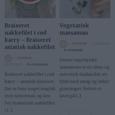
Braiseret
Vegetarisk
nakkefilet i rød
massaman
karry – Braiseret
13/10/2024
PREMIUM
asiatisk nakkefilet
8 comments
PREMIUM
Denne vegetariske
24/09/2025
16 comments
massaman er en skøn og
Braiseret nakkefilet i rød
autentisk thailandsk ret,
karry – asiatisk simreret.
fyldt med smag og lækre
Der er bare noget magisk
grøntsager. Retten er
over simremad, og den
lavet på […]
her braiserede nakkefilet
i […]