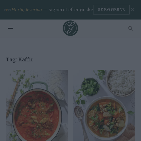
✕
Hurtig levering
— signeret efter ønske
SE BØGERNE
Tag:
Kaffir