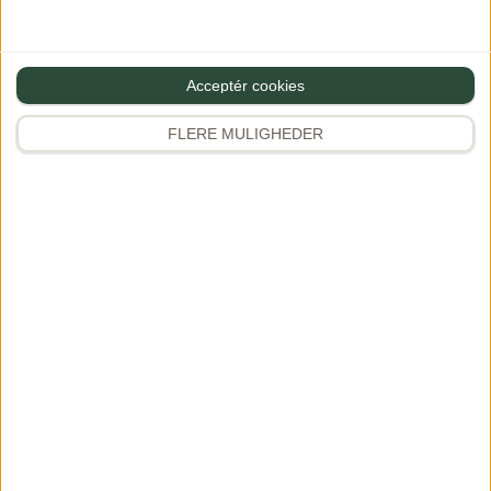
Sunde opskrifter
Salater
Vegetarretter
Acceptér cookies
Pasta
FLERE MULIGHEDER
Kylling & fjerkræ
Se alle opskrifter
Udforsk
Instagram
346K+
Rejser & oplevelser
Kogebøger
Samarbejde
Favoritter
Premium
APP