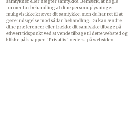
samtykker eller nægter samtykke. Bemærk, at nogle
Chicken Satay
former for behandling af dine personoplysninger
Nudelsuppe
muligvis ikke kræver dit samtykke, men du har ret til at
gøre indsigelse mod sådan behandling.
Du kan ændre
dine præferencer eller trække dit samtykke tilbage på
PREMIUM
ethvert tidspunkt ved at vende tilbage til dette websted og
29/02/2024
29 comments
klikke på knappen "Privatliv" nederst på websiden.
Nem asiatisk nudelsuppe
med kylling,
peanutbutter, gul karry
og kokosmælk.Her får du
en ultra nem opskrift på
en thaisuppe pakket […]
Se mere