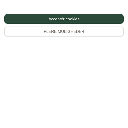
Salater
Vegetarretter
Acceptér cookies
Pasta
FLERE MULIGHEDER
Kylling & fjerkræ
Se alle opskrifter
Udforsk
Instagram
346K+
Rejser & oplevelser
Kogebøger
Samarbejde
Favoritter
Premium
APP