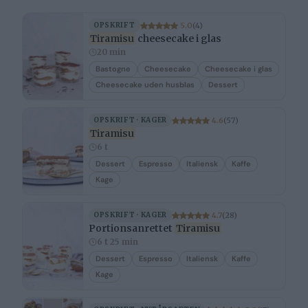
5.0
(4)
OPSKRIFT
Tiramisu
cheesecake i glas
20 min
Bastogne
Cheesecake
Cheesecake i glas
Cheesecake uden husblas
Dessert
4.6
(57)
OPSKRIFT · KAGER
Tiramisu
6 t
Dessert
Espresso
Italiensk
Kaffe
Kage
4.7
(28)
OPSKRIFT · KAGER
Portionsanrettet
Tiramisu
6 t 25 min
Dessert
Espresso
Italiensk
Kaffe
Kage