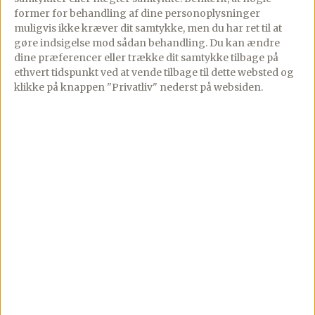
former for behandling af dine personoplysninger
ARTIKEL
muligvis ikke kræver dit samtykke, men du har ret til at
Weekendtur til Venedig
gøre indsigelse mod sådan behandling.
Du kan ændre
Ferie
Rejse
Sommer
Venedig
dine præferencer eller trække dit samtykke tilbage på
Weekend
ethvert tidspunkt ved at vende tilbage til dette websted og
klikke på knappen "Privatliv" nederst på websiden.
ARTIKEL
Dag 1: Miami afgang
ARTIKEL
Restauranter ombord
ARTIKEL
Pellegrino i Helsingborg – italiensk frokost med pasta i særklasse
Helsingborg
Restaurant