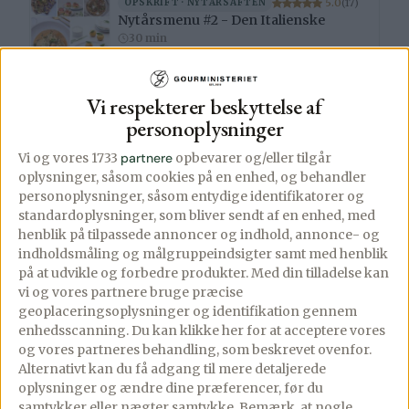
5.0
(17)
OPSKRIFT · NYTÅRSAFTEN
Nytårsmenu #2 - Den Italienske
30 min
ARTIKEL
Vi respekterer beskyttelse af
Ciao Ciao Helsingør – ægte italiensk hjerte ved vandet
personoplysninger
Vi og vores 1733
partnere
opbevarer og/eller tilgår
ARTIKEL
oplysninger, såsom cookies på en enhed, og behandler
Più 39 Trattoria Italiana i Råå – autentisk italiensk mad tæt på havnen
personoplysninger, såsom entydige identifikatorer og
Helsingborg
Restaurant
standardoplysninger, som bliver sendt af en enhed, med
henblik på tilpassede annoncer og indhold, annonce- og
indholdsmåling og målgruppeindsigter samt med henblik
ARTIKEL
på at udvikle og forbedre produkter.
Med din tilladelse kan
Paolo’s Helsingborg Elite Hotels
vi og vores partnere bruge præcise
Helsingborg
Restaurant
geoplaceringsoplysninger og identifikation gennem
enhedsscanning. Du kan klikke her for at acceptere vores
ARTIKEL
og vores partneres behandling, som beskrevet ovenfor.
Bankpaladset Helsingborg anmeldelse – cocktails i verdensklasse og luksus i den gamle bank
Alternativt kan du få adgang til mere detaljerede
Helsingborg
Restaurant
oplysninger og ændre dine præferencer, før du
samtykker eller nægter samtykke. Bemærk, at nogle