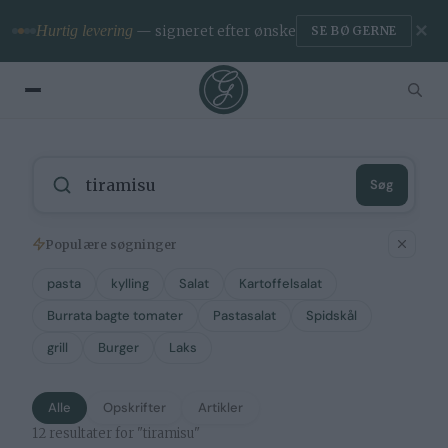
✕
Hurtig levering
— signeret efter ønske
SE BØGERNE
Søg
Populære søgninger
pasta
kylling
Salat
Kartoffelsalat
Burrata bagte tomater
Pastasalat
Spidskål
grill
Burger
Laks
Alle
Opskrifter
Artikler
12 resultater for "tiramisu"