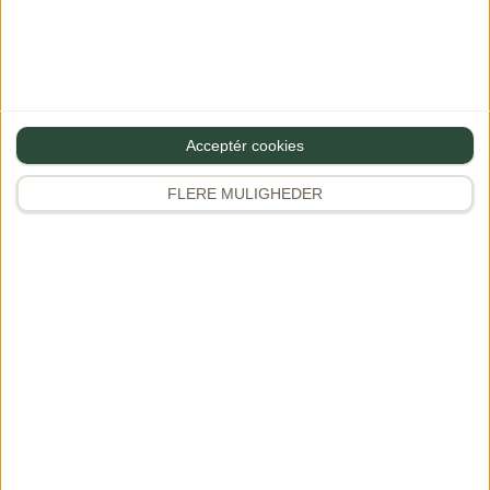
Frokost
Kød
Sunde opskrifter
Salater
Acceptér cookies
Vegetarretter
FLERE MULIGHEDER
Pasta
Kylling & fjerkræ
Se alle opskrifter
Udforsk
Instagram
347K+
Rejser & oplevelser
Kogebøger
Samarbejde