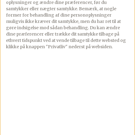
oplysninger og ændre dine præferencer, før du
samtykker eller nægter samtykke. Bemærk, at nogle
former for behandling af dine personoplysninger
muligvis ikke kræver dit samtykke, men du har ret til at
Vegetar burger
gøre indsigelse mod sådan behandling.
Du kan ændre
dine præferencer eller trække dit samtykke tilbage på
PREMIUM
ethvert tidspunkt ved at vende tilbage til dette websted og
07/03/2020
19 comments
klikke på knappen "Privatliv" nederst på websiden.
Lækker vegetar burger
der bare smager helt
fantastisk, – lækre
sprøde kikærte/couscous
bøffer, hjemmelavet
pesto, avocado og
chilimayo, mums.Du kan
[…]