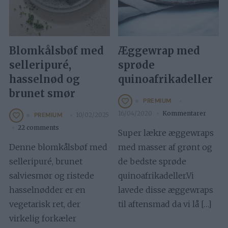
Blomkålsbøf med
Æggewrap med
selleripuré,
sprøde
hasselnød og
quinoafrikadeller
brunet smør
PREMIUM
16/04/2020
Kommentarer
10/02/2025
PREMIUM
22 comments
Super lækre æggewraps
Denne blomkålsbøf med
med masser af grønt og
selleripuré, brunet
de bedste sprøde
salviesmør og ristede
quinoafrikadeller.Vi
hasselnødder er en
lavede disse æggewraps
vegetarisk ret, der
til aftensmad da vi lå […]
virkelig forkæler