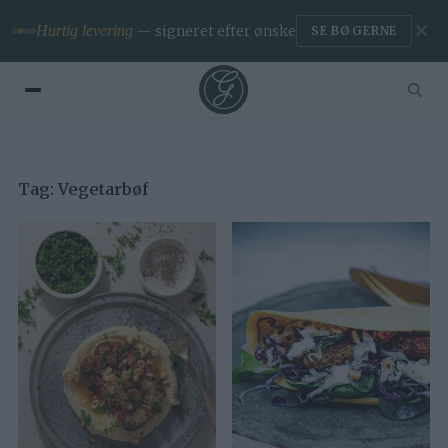
✕
Hurtig levering
— signeret efter ønske
SE BØGERNE
Tag:
Vegetarbøf