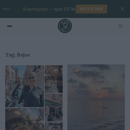
✕
Kogebogssæt
— spar 125 kr
BESTIL HER
Tag:
Rejse