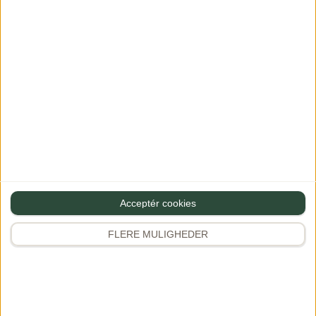
Hotellet | The
Drømmerejsen til
Standard –
Maldiverne
Maldives
13/03/2022
PREMIUM
2 comments
13/03/2022
PREMIUM
Kommentarer
Maldiverne – Oversigt
Vi boede på The
Drømmerejsen til
Acceptér cookies
Standard, – en fantastisk
Maldiverne Ferie på
smuk lokation med det
Maldiverne… Vi er netop
FLERE MULIGHEDER
mest fantastiske
hjemvendt fra vores ferie
personale. Altid
på Maldiverne, – første
hjælpsomme, søde og
[…]
med […]