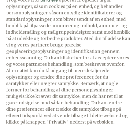
Vi og vores 1733
partnere
opbevarer og/eller tilgår
oplysninger, såsom cookies på en enhed, og behandler
personoplysninger, såsom entydige identifikatorer og
standardoplysninger, som bliver sendt af en enhed, med
henblik på tilpassede annoncer og indhold, annonce- og
indholdsmåling og målgruppeindsigter samt med henblik
på at udvikle og forbedre produkter.
Med din tilladelse kan
vi og vores partnere bruge præcise
geoplaceringsoplysninger og identifikation gennem
enhedsscanning. Du kan klikke her for at acceptere vores
og vores partneres behandling, som beskrevet ovenfor.
Alternativt kan du få adgang til mere detaljerede
oplysninger og ændre dine præferencer, før du
samtykker eller nægter samtykke. Bemærk, at nogle
former for behandling af dine personoplysninger
muligvis ikke kræver dit samtykke, men du har ret til at
gøre indsigelse mod sådan behandling.
Du kan ændre
All inclusive på
Hvad koster sådan
dine præferencer eller trække dit samtykke tilbage på
ethvert tidspunkt ved at vende tilbage til dette websted og
Maldiverne – Er
en tur til
klikke på knappen "Privatliv" nederst på websiden.
det dyrt på
Maldiverne?
Maldiverne?