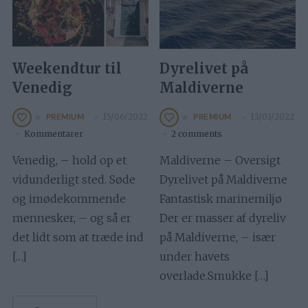
Weekendtur til
Dyrelivet på
Venedig
Maldiverne
15/06/2022
13/03/2022
PREMIUM
PREMIUM
Kommentarer
2 comments
Venedig, – hold op et
Maldiverne – Oversigt
vidunderligt sted. Søde
Dyrelivet på Maldiverne
og imødekommende
Fantastisk marinemiljø
mennesker, – og så er
Der er masser af dyreliv
det lidt som at træde ind
på Maldiverne, – især
[…]
under havets
overlade.Smukke […]